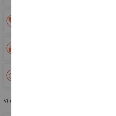
Pagamento sicuro al 100%
Tutti i pagamenti sono sicuri
Consegna in 48/72 ore
Tracciata Colissimo La Poste e punti di riconsegna
+ Oltre 15.000 referenze
2.000m² in stock
vi consigliamo