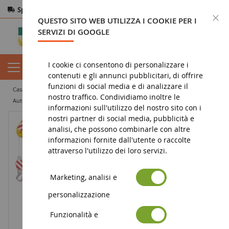
Spedizione gratuita
da 200€
Pagamento sicuro
C
QUESTO SITO WEB UTILIZZA I COOKIE PER I
Resi
entro 14 giorni
SERVIZI DI GOOGLE
I cookie ci consentono di personalizzare i
contenuti e gli annunci pubblicitari, di offrire
funzioni di social media e di analizzare il
casa
miniatura di lavori pubblici
camion in miniatura
vettore
nostro traffico. Condividiamo inoltre le
Autogru MAN TGA 6X4 Scala: 1/16
informazioni sull'utilizzo del nostro sito con i
nostri partner di social media, pubblicità e
analisi, che possono combinarle con altre
informazioni fornite dall'utente o raccolte
attraverso l'utilizzo dei loro servizi.
Marketing, analisi e
personalizzazione
Funzionalità e