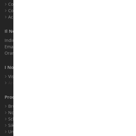
Contatto
Cookie
Accessibilità: non conforme
Il Nostro Negozio
Indirizzo : ZA LE Chemin, 61800 Montsecret
Email :
info@collect-world.it
Orari di apertura: Lunedì a sabato / 9:00-18:00
I Nostri Marchi
Visualizza Tutti I Nostri Marchi
Archivio
Produttori
Bruder
Norev
Schuco
Siku
Universal Hobbies