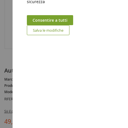
sicurezza
Consentire a tutti
Salva le modifiche
Autogru MAN TGA 6X4 Scala: 1/16
Marca :
MAN
Produttore :
BRUDER
Modello :
TGA
RIFERIMENTO :
BRU2754
Sii il primo a recensire questo prodotto
49,90 €