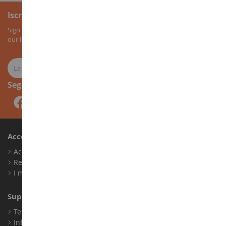
Iscrizione alla newsletter
Sign up for our newsletter to receive all our special offers, as well as
our latest news about agricultural miniatures.
Seguici
Account
Accedi
Registrati
I miei punti fedeltà
Supporto Clienti
Termini e condizioni di vendita
Informazioni legali