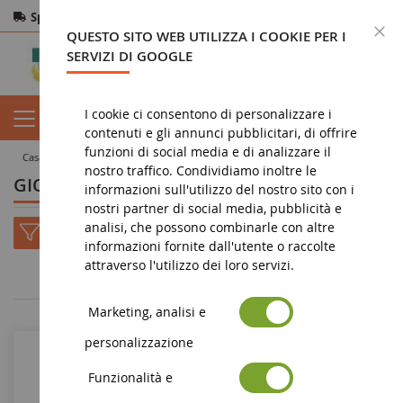
Spedizione gratuita
da 200€
Pagamento sicuro
C
QUESTO SITO WEB UTILIZZA I COOKIE PER I
Resi
entro 14 giorni
SERVIZI DI GOOGLE
I cookie ci consentono di personalizzare i
contenuti e gli annunci pubblicitari, di offrire
funzioni di social media e di analizzare il
casa
GIOCATTOLO
nostro traffico. Condividiamo inoltre le
GIOCATTOLO
informazioni sull'utilizzo del nostro sito con i
nostri partner di social media, pubblicità e
analisi, che possono combinarle con altre
informazioni fornite dall'utente o raccolte
attraverso l'utilizzo dei loro servizi.
2
3
4
5
1
Marketing, analisi e
personalizzazione
Funzionalità e