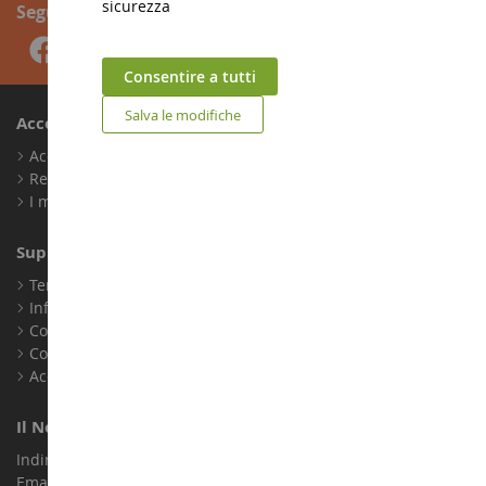
sicurezza
Seguici
Consentire a tutti
Salva le modifiche
Account
Accedi
Registrati
I miei punti fedeltà
Supporto Clienti
Termini e condizioni di vendita
Informazioni legali
Contatto
Cookie
Accessibilità: non conforme
Il Nostro Negozio
Indirizzo : ZA LE Chemin, 61800 Montsecret
Email :
info@collect-world.it