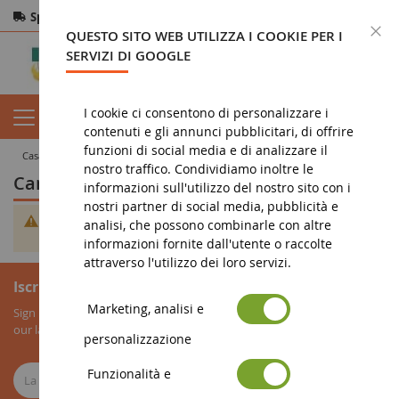
Spedizione gratuita
da 200€
Pagamento sicuro
C
QUESTO SITO WEB UTILIZZA I COOKIE PER I
Resi
entro 14 giorni
SERVIZI DI GOOGLE
I cookie ci consentono di personalizzare i
contenuti e gli annunci pubblicitari, di offrire
funzioni di social media e di analizzare il
casa
giocattolo
trattori a pedali e trottatori
Camminatori
nostro traffico. Condividiamo inoltre le
Camminatori
informazioni sull'utilizzo del nostro sito con i
nostri partner di social media, pubblicità e
Non è stato trovato alcun prodotto corrispondente alla
analisi, che possono combinarle con altre
selezione.
informazioni fornite dall'utente o raccolte
attraverso l'utilizzo dei loro servizi.
Iscrizione alla newsletter
Marketing, analisi e
Sign up for our newsletter to receive all our special offers, as well as
our latest news about agricultural miniatures.
personalizzazione
Funzionalità e