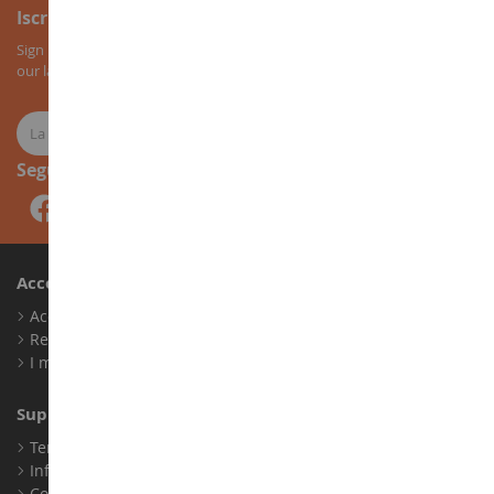
Iscrizione alla newsletter
Sign up for our newsletter to receive all our special offers, as well as
our latest news about agricultural miniatures.
Seguici
Account
Accedi
Registrati
I miei punti fedeltà
Supporto Clienti
Termini e condizioni di vendita
Informazioni legali
Contatto