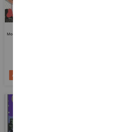
CreArt DISNEY Minnie
Numero D'arte - Cavallo E
Modern Con Dipinto 20x20 Cm
Paillettes - 13 X 18 Cm
RAV201280
RAV27683
14,90 €
9,90 €
Aggiungi al Carrello
Aggiungi al Carrello