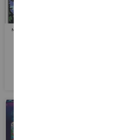
Numero D'arte - Unicorno
Numero D'arte - Cagnolino
Elegante - 18 X 24 Cm
Che Brilla - 8;5 X 13 Cm
RAV28660
RAV29616
11,90 €
7,90 €
Definitivamente
Definitivamente
esaurito
esaurito