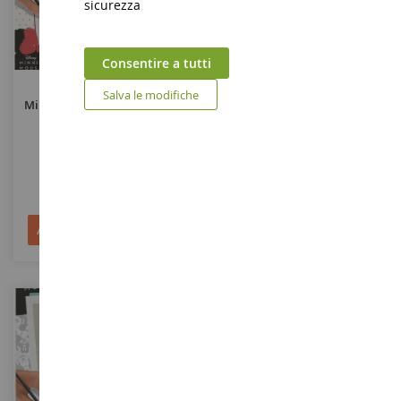
sicurezza
Consentire a tutti
CreArt DISNEY Timeless
Numero D'arte Colorato -
Salva le modifiche
Minnie Con Vernice 20x20 Cm
Medio Formato 18x24 Cm -
Cavallo E Natura
RAV201266
RAV287932
14,90 €
14,90 €
Aggiungi al Carrello
Aggiungi al Carrello