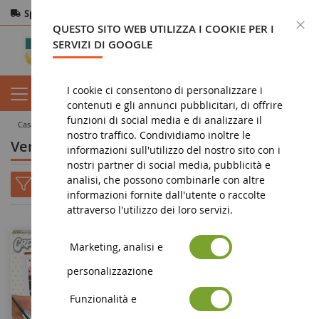
Spedizione gratuita
da 200€
Pagamento sicuro
C
QUESTO SITO WEB UTILIZZA I COOKIE PER I
Resi
entro 14 giorni
SERVIZI DI GOOGLE
I cookie ci consentono di personalizzare i
contenuti e gli annunci pubblicitari, di offrire
funzioni di social media e di analizzare il
casa
giocattolo
Vernice
nostro traffico. Condividiamo inoltre le
Vernice
informazioni sull'utilizzo del nostro sito con i
nostri partner di social media, pubblicità e
analisi, che possono combinarle con altre
informazioni fornite dall'utente o raccolte
attraverso l'utilizzo dei loro servizi.
Marketing, analisi e
personalizzazione
Funzionalità e