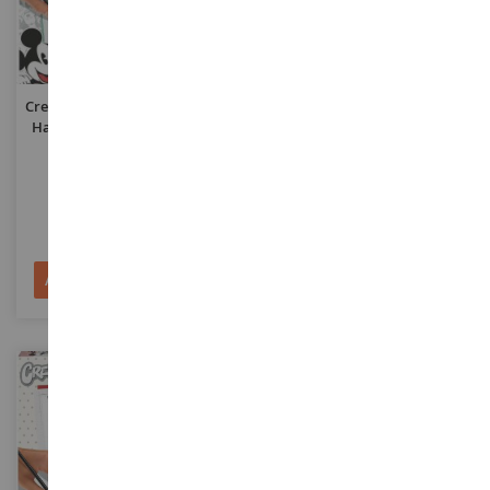
CreArt DISNEY Mikey - H Is For
CreArt DISNEY Minnie Style
Happy Con Pittura 24x30 Cm
Con Dipinto 20x20 Cm
RAV201297
RAV201273
21,90 €
14,90 €
Aggiungi al Carrello
Aggiungi al Carrello