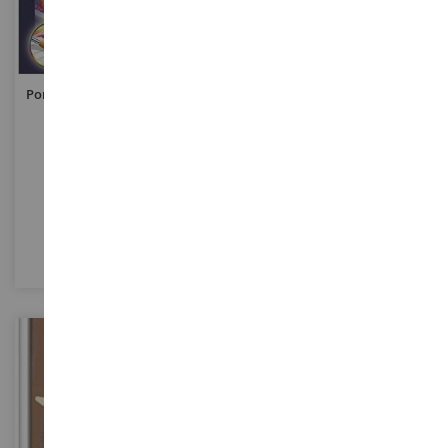
Portacandele - Colori Mixxy Il
Portacandele - Colori Mixxy
Mondo Dei Fenicotteri
Farfalle Multicolori
RAV27691
RAV29415
19,90 €
19,90 €
Definitivamente
Definitivamente
esaurito
esaurito