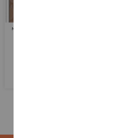
Numero D'arte - Grazioso
Numero D'arte Colorato -
Pony - 8;5 X 12 Cm
Medio Formato 18x24 Cm -
Tenerezza
RAV29661
RAV286034
5,90 €
17,90 €
Definitivamente
Non Disponibile
esaurito