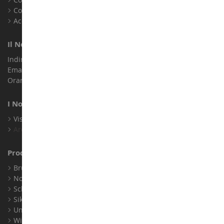
Cookie
Accessibilità: non conforme
Il Nostro Negozio
Indirizzo : ZA LE Chemin, 61800 Montsecret
Email :
info@collect-world.it
Orari di apertura: Lunedì a sabato / 9:00-18:00
I Nostri Marchi
Visualizza Tutti I Nostri Marchi
Archivio
Produttori
Bruder
Norev
Schuco
Siku
Universal Hobbies
Wiking