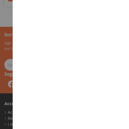
Iscrizione alla newsletter
Sign up for our newsletter to receive all our special offers, as well as
our latest news about agricultural miniatures.
Seguici
Account
Accedi
Registrati
I miei punti fedeltà