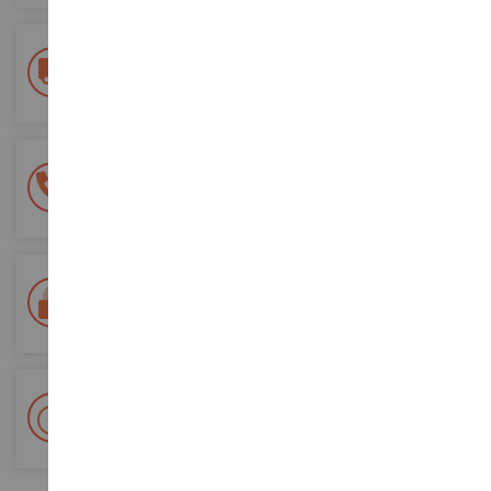
Consegna gratuita
a partire da un acquisto di 200 euro
Pagamento sicuro al 100%
Tutti i pagamenti sono sicuri
Consegna in 48/72 ore
Tracciata Colissimo La Poste e punti di riconsegna
+ Oltre 15.000 referenze
2.000m² in stock