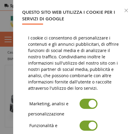
Spedizione gratuita
da 200€
Pagamento sicuro
C
QUESTO SITO WEB UTILIZZA I COOKIE PER I
Resi
entro 14 giorni
SERVIZI DI GOOGLE
I cookie ci consentono di personalizzare i
contenuti e gli annunci pubblicitari, di offrire
funzioni di social media e di analizzare il
casa
veicolo in miniatura
auto in miniatura
salone
nostro traffico. Condividiamo inoltre le
BMW M5 Touring 2025 Bianco Alpino
informazioni sull'utilizzo del nostro sito con i
nostri partner di social media, pubblicità e
analisi, che possono combinarle con altre
informazioni fornite dall'utente o raccolte
attraverso l'utilizzo dei loro servizi.
Marketing, analisi e
personalizzazione
Funzionalità e