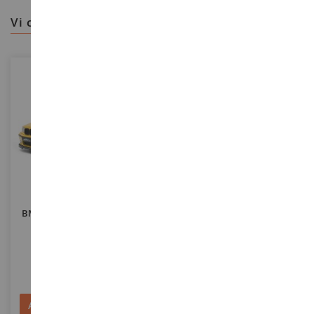
vi consigliamo
SCALA
SCALA
1/18
1/18
BMW M3 Coupé 1991 Solido
BMW M2 Performance Parts -
Works Giallo Dakar
Solido Works 2024 Arancione
SOL1803917
SOL1812903
49,90 €
49,90 €
Aggiungi al Carrello
Aggiungi al Carrello