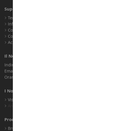
Supporto Clienti
Termini e condizioni di vendita
Informazioni legali
Contatto
Cookie
Accessibilità: non conforme
Il Nostro Negozio
Indirizzo : ZA LE Chemin, 61800 Montsecret
Email :
info@collect-world.it
Orari di apertura: Lunedì a sabato / 9:00-18:00
I Nostri Marchi
Visualizza Tutti I Nostri Marchi
Archivio
Produttori
Bruder