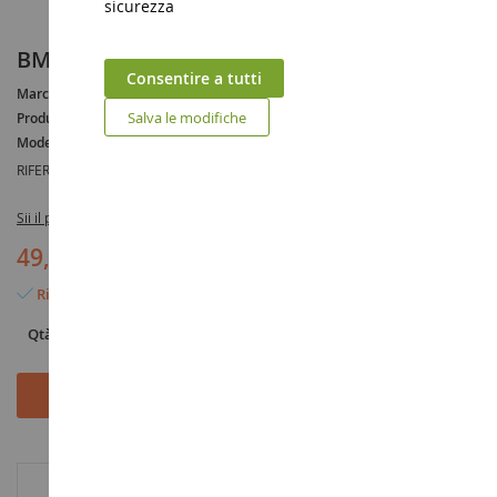
sicurezza
BMW M5 Touring 2025 Bianco Alpino
Consentire a tutti
Marca :
BMW
Salva le modifiche
Produttore :
SOLIDO
Modello :
M5
RIFERIMENTO :
SOL1814802
Sii il primo a recensire questo prodotto
49,90 €
Rimangono solo 2 articoli
Qtà
Aggiungi al Carrello
INFORMAZIONI AGGIUNTIVE