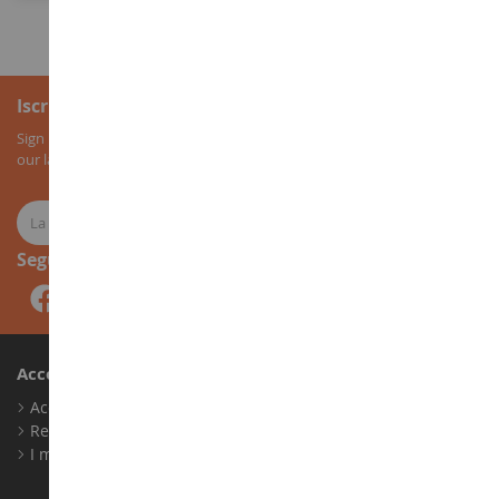
Iscrizione alla newsletter
Sign up for our newsletter to receive all our special offers, as well as
our latest news about agricultural miniatures.
Seguici
Account
Accedi
Registrati
I miei punti fedeltà