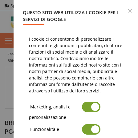
Spedizione gratuita
da 200€
Pagamento sicuro
C
QUESTO SITO WEB UTILIZZA I COOKIE PER I
Resi
entro 14 giorni
SERVIZI DI GOOGLE
I cookie ci consentono di personalizzare i
contenuti e gli annunci pubblicitari, di offrire
funzioni di social media e di analizzare il
casa
miniatura di lavori pubblici
escavatore in miniatura
nostro traffico. Condividiamo inoltre le
BRHOrange per escavatori KOMATSU PC400LC-5 e PC450LC-6
informazioni sull'utilizzo del nostro sito con i
nostri partner di social media, pubblicità e
analisi, che possono combinarle con altre
informazioni fornite dall'utente o raccolte
attraverso l'utilizzo dei loro servizi.
Marketing, analisi e
personalizzazione
BRHOrange per escavatori KOMATSU
Funzionalità e
PC400LC-5 e PC450LC-6