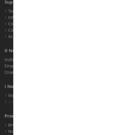
Supporto Clienti
Termini e condizioni di vendita
Informazioni legali
Contatto
Cookie
Accessibilità: non conforme
Il Nostro Negozio
Indirizzo : ZA LE Chemin, 61800 Montsecret
Email :
info@collect-world.it
Orari di apertura: Lunedì a sabato / 9:00-18:00
I Nostri Marchi
Visualizza Tutti I Nostri Marchi
Archivio
Produttori
Bruder
Norev