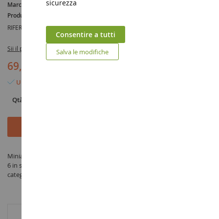
sicurezza
Marca :
AUCUNE
Produttore :
YCC
RIFERIMENTO :
YCC404-1R2
Consentire a tutti
Sii il primo a recensire questo prodotto
Salva le modifiche
69,90 €
Ultimo articolo in magazzino
Qtà
Aggiungi al Carrello
Miniatura BRHOrange per escavatori KOMATSU PC400LC-5 e PC450LC-
6 in scala 1/50 prodotto da YCC sotto il riferimento YCC404-1R2 nella
categoria Escavatore in miniatura
INFORMAZIONI AGGIUNTIVE