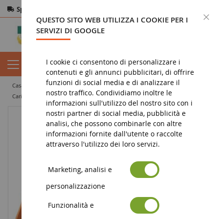
Spedizione gratuita
da 200€
Pagamento sicuro
C
QUESTO SITO WEB UTILIZZA I COOKIE PER I
Resi
entro 14 giorni
SERVIZI DI GOOGLE
I cookie ci consentono di personalizzare i
contenuti e gli annunci pubblicitari, di offrire
funzioni di social media e di analizzare il
casa
miniatura di lavori pubblici
caricabatterie
nostro traffico. Condividiamo inoltre le
Caricabatterie HITACHI ZW310 Serie 6
informazioni sull'utilizzo del nostro sito con i
nostri partner di social media, pubblicità e
analisi, che possono combinarle con altre
informazioni fornite dall'utente o raccolte
attraverso l'utilizzo dei loro servizi.
Marketing, analisi e
personalizzazione
Funzionalità e