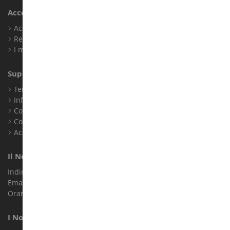
Account
Accedi
Registrati
I miei punti fedeltà
Supporto Clienti
Termini e condizioni di vendita
Informazioni legali
Contatto
Cookie
Accessibilità: non conforme
Il Nostro Negozio
Indirizzo : ZA LE Chemin, 61800 Montsecret
Email :
info@collect-world.it
Orari di apertura: Lunedì a sabato / 9:00-18:00
I Nostri Marchi