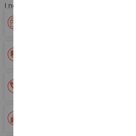
I nostri vantaggi per i clienti
Premiate la vostra fedeltà!
Accumulate punti per i vostri acquisti e utilizzateli per gli
ordini futuri
Consegna gratuita
a partire da un acquisto di 200 euro
Pagamento sicuro al 100%
Tutti i pagamenti sono sicuri
Consegna in 48/72 ore
Tracciata Colissimo La Poste e punti di riconsegna