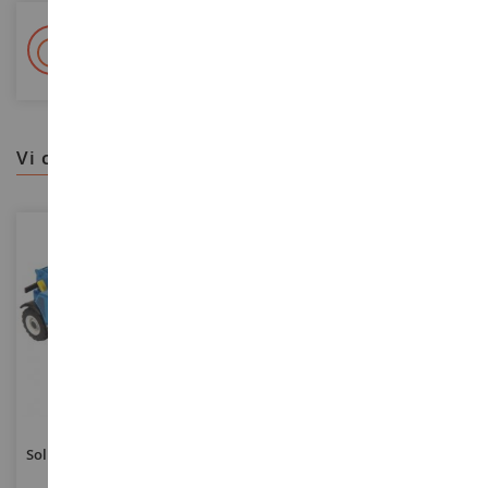
+ Oltre 15.000 referenze
2.000m² in stock
vi consigliamo
SCALA
SCALA
1/32
1/125
Sollevatore Telescopico GENIE
Set - Pala CATERPILLAR 994K
GTH 2506
Con Dumper CATERPILLAR