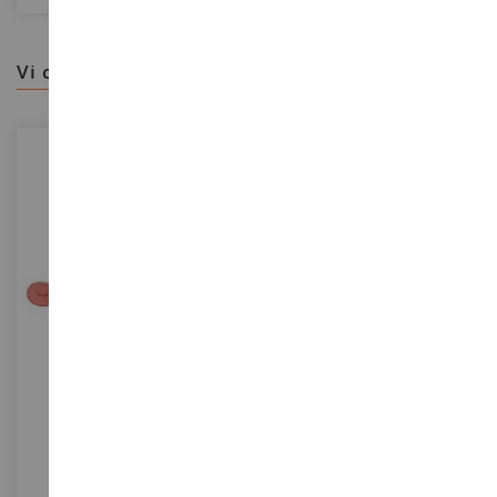
vi consigliamo
SCALA
SCALA
Set Da Infermiera
Bambole Di Cartone
LP00324
JAN07786
4,95 €
4,50 €