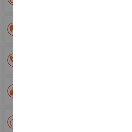
ordini futuri
Consegna gratuita
a partire da un acquisto di 200 euro
Pagamento sicuro al 100%
Tutti i pagamenti sono sicuri
Consegna in 48/72 ore
Tracciata Colissimo La Poste e punti di riconsegna
+ Oltre 15.000 referenze
2.000m² in stock