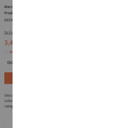
Marca :
AUCUNE
Produttore :
TOMY
RIFERIMENTO :
T8872B
Sii il primo a recensire questo prodotto
3,45 €
Rimangono solo 2 articoli
Qtà
Aggiungi al Carrello
Giocattolo Decorazione ciambella per matita HELLO KITTY con
colorazione - prodotto da TOMY sotto il riferimento T8872B nella
categoria GIOCATTOLI