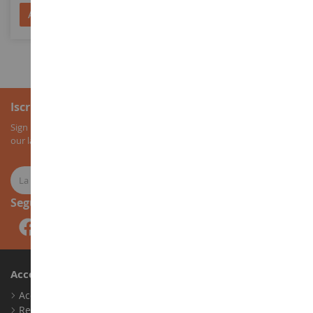
Aggiungi al Carrello
Aggiungi al Carrello
Iscrizione alla newsletter
Sign up for our newsletter to receive all our special offers, as well as
our latest news about agricultural miniatures.
Seguici
Account
Accedi
Registrati