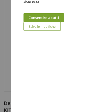
sicurezza
Consentire a tutti
Salva le modifiche
Decorazione ciambella per matita HELLO
KITTY con colorazione