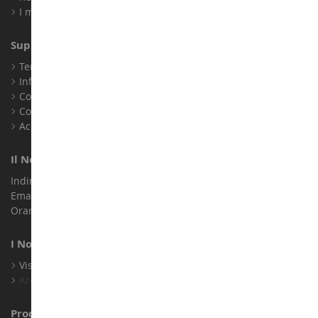
I miei punti fedeltà
Supporto Clienti
Termini e condizioni di vendita
Informazioni legali
Contatto
Cookie
Accessibilità: non conforme
Il Nostro Negozio
Indirizzo : ZA LE Chemin, 61800 Montsecret
Email :
info@collect-world.it
Orari di apertura: Lunedì a sabato / 9:00-18:00
I Nostri Marchi
Visualizza Tutti I Nostri Marchi
Archivio
Produttori