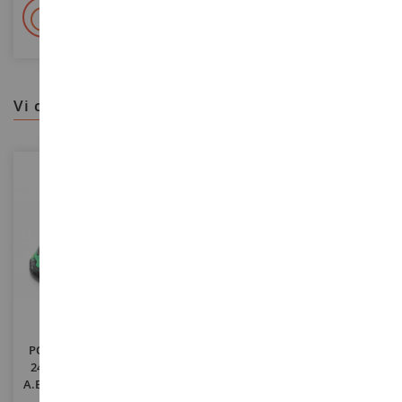
+ Oltre 15.000 referenze
2.000m² in stock
vi consigliamo
SCALA
SCALA
1/43
1/43
PORSCHE 911 GT3 R 992 #55
TOYOTA GR Yaris Rally2 #20
24H Spa 2024 J.RAPPANGE-
Rally Del Giappone 2024
A.BLOM-M.NAKKEN-T.NOUET
S.PAJARI / E.MALKONEN