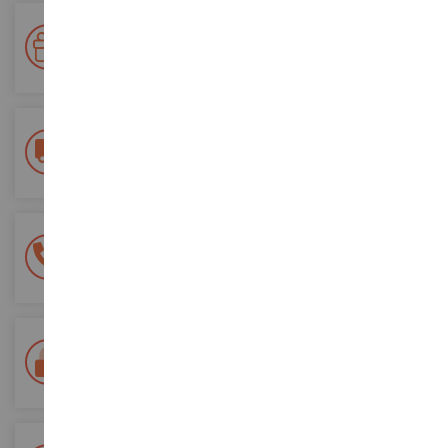
Premiate la vostra fedeltà!
Accumulate punti per i vostri acquisti e utilizzateli per gli
ordini futuri
Consegna gratuita
a partire da un acquisto di 200 euro
Pagamento sicuro al 100%
Tutti i pagamenti sono sicuri
Consegna in 48/72 ore
Tracciata Colissimo La Poste e punti di riconsegna