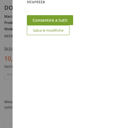
sicurezza
DODGE Ram 3500 rosso
Marca :
DODGE
Consentire a tutti
Produttore :
NEWRAY
Modello :
Ram
Salva le modifiche
RIFERIMENTO :
NEW54473D
Sii il primo a recensire questo prodotto
10,90 €
Iscriviti per essere avvisato dell'esaurimento scorte
Iscriviti
Miniatura DODGE Ram 3500 rosso in scala 1/32 prodotto da NEWRAY
sotto il riferimento NEW54473D nella categoria Auto in miniatura