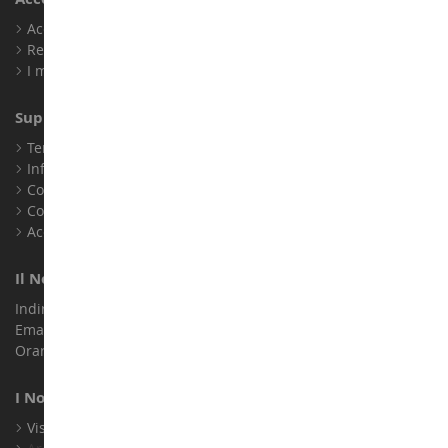
Accedi
Registrati
I miei punti fedeltà
Supporto Clienti
Termini e condizioni di vendita
Informazioni legali
Contatto
Cookie
Accessibilità: non conforme
Il Nostro Negozio
Indirizzo : ZA LE Chemin, 61800 Montsecret
Email :
info@collect-world.it
Orari di apertura: Lunedì a sabato / 9:00-18:00
I Nostri Marchi
Visualizza Tutti I Nostri Marchi