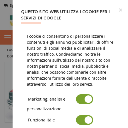
Spedizione gratuita
da 200€
Pagamento sicuro
C
QUESTO SITO WEB UTILIZZA I COOKIE PER I
Resi
entro 14 giorni
SERVIZI DI GOOGLE
I cookie ci consentono di personalizzare i
contenuti e gli annunci pubblicitari, di offrire
funzioni di social media e di analizzare il
casa
veicolo in miniatura
auto in miniatura
miniatura 4x4
nostro traffico. Condividiamo inoltre le
DODGE Ram 3500 rosso
informazioni sull'utilizzo del nostro sito con i
nostri partner di social media, pubblicità e
analisi, che possono combinarle con altre
informazioni fornite dall'utente o raccolte
attraverso l'utilizzo dei loro servizi.
Marketing, analisi e
personalizzazione
Funzionalità e