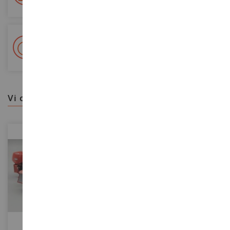
+ Oltre 15.000 referenze
2.000m² in stock
vi consigliamo
SCALA
SCALA
1/32
1/32