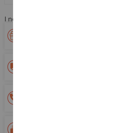
I nostri vantaggi per i clienti
Premiate la vostra fedeltà!
Accumulate punti per i vostri acquisti e utilizzateli per gli
ordini futuri
Consegna gratuita
a partire da un acquisto di 200 euro
Pagamento sicuro al 100%
Tutti i pagamenti sono sicuri
Consegna in 48/72 ore
Tracciata Colissimo La Poste e punti di riconsegna