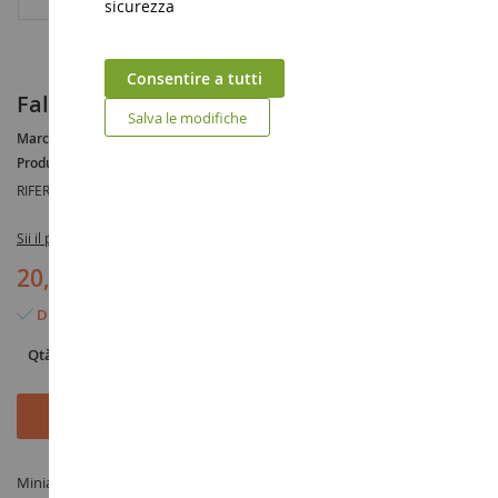
sicurezza
Consentire a tutti
Falciatrice frontale KUHN
Salva le modifiche
Marca :
KUHN
Produttore :
SIKU
RIFERIMENTO :
SIK2461
Sii il primo a recensire questo prodotto
20,90 €
Disponibile
Qtà
Aggiungi al Carrello
Miniatura Falciatrice frontale KUHN in scala 1/32 prodotto da SIKU