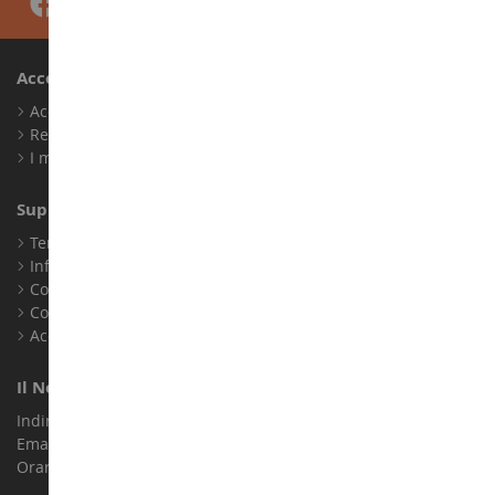
Account
Accedi
Registrati
I miei punti fedeltà
Supporto Clienti
Termini e condizioni di vendita
Informazioni legali
Contatto
Cookie
Accessibilità: non conforme
Il Nostro Negozio
Indirizzo : ZA LE Chemin, 61800 Montsecret
Email :
info@collect-world.it
Orari di apertura: Lunedì a sabato / 9:00-18:00