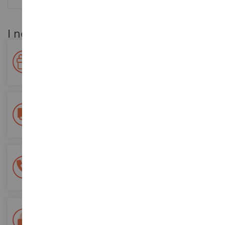
I nostri vantaggi per i clienti
Premiate la vostra fedeltà!
Accumulate punti per i vostri acquisti e utilizzateli per gli
ordini futuri
Consegna gratuita
a partire da un acquisto di 200 euro
Pagamento sicuro al 100%
Tutti i pagamenti sono sicuri
Consegna in 48/72 ore
Tracciata Colissimo La Poste e punti di riconsegna