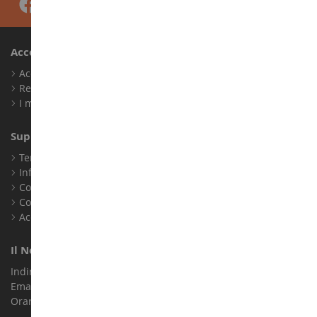
Account
Accedi
Registrati
I miei punti fedeltà
Supporto Clienti
Termini e condizioni di vendita
Informazioni legali
Contatto
Cookie
Accessibilità: non conforme
Il Nostro Negozio
Indirizzo : ZA LE Chemin, 61800 Montsecret
Email :
info@collect-world.it
Orari di apertura: Lunedì a sabato / 9:00-18:00