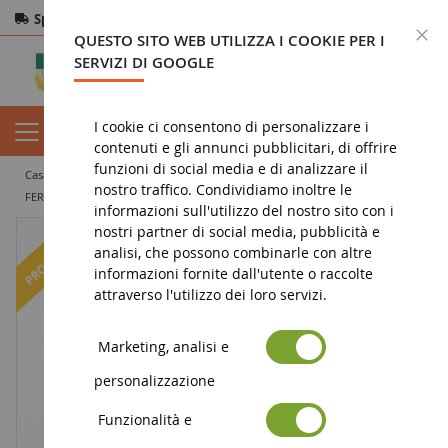
Spedizione gratuita
da 200€
Pagamento sicuro
C
QUESTO SITO WEB UTILIZZA I COOKIE PER I
Resi
entro 14 giorni
SERVIZI DI GOOGLE
I cookie ci consentono di personalizzare i
contenuti e gli annunci pubblicitari, di offrire
funzioni di social media e di analizzare il
casa
veicolo in miniatura
auto in miniatura
auto sportive
nostro traffico. Condividiamo inoltre le
FERRARI Scuderia SF1000 #16 Test Barcelone 2020 Charles LECLERC
informazioni sull'utilizzo del nostro sito con i
nostri partner di social media, pubblicità e
-34
%
analisi, che possono combinarle con altre
informazioni fornite dall'utente o raccolte
attraverso l'utilizzo dei loro servizi.
Marketing, analisi e
personalizzazione
Funzionalità e