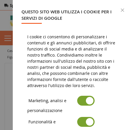
Spedizione gratuita
da 200€
Pagamento sicuro
C
QUESTO SITO WEB UTILIZZA I COOKIE PER I
Resi
entro 14 giorni
SERVIZI DI GOOGLE
I cookie ci consentono di personalizzare i
contenuti e gli annunci pubblicitari, di offrire
funzioni di social media e di analizzare il
casa
giocattolo
giocattoli e accessori da 0 a 36 mesi
nostro traffico. Condividiamo inoltre le
Figura di attrito WOODY
informazioni sull'utilizzo del nostro sito con i
nostri partner di social media, pubblicità e
analisi, che possono combinarle con altre
informazioni fornite dall'utente o raccolte
attraverso l'utilizzo dei loro servizi.
Marketing, analisi e
personalizzazione
Funzionalità e