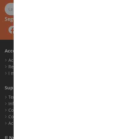
Seguici
Account
Accedi
Registrati
I miei punti fedeltà
Supporto Clienti
Termini e condizioni di vendita
Informazioni legali
Contatto
Cookie
Accessibilità: non conforme
Il Nostro Negozio