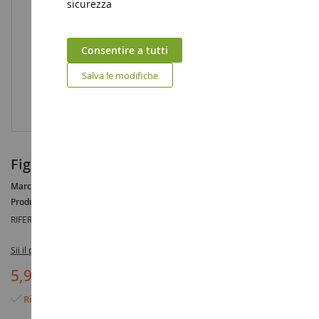
sicurezza
Consentire a tutti
Salva le modifiche
Figura di attrito WOODY
Marca :
AUCUNE
Produttore :
TOMY
RIFERIMENTO :
E8968
Sii il primo a recensire questo prodotto
5,95 €
Rimangono solo 2 articoli