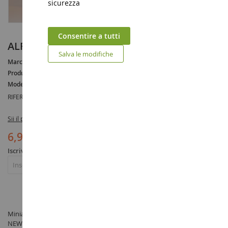
sicurezza
Consentire a tutti
ALFA ROMEO 8C COMPETIZIONE
Salva le modifiche
Marca :
ALFA ROMEO
Produttore :
NEWRAY
Modello :
8C
RIFERIMENTO :
NEW50433N
Sii il primo a recensire questo prodotto
6,90 €
Iscriviti per essere avvisato dell'esaurimento scorte
Iscriviti
Miniatura ALFA ROMEO 8C COMPETIZIONE in scala 1/32 prodotto da
NEWRAY sotto il riferimento NEW50433N nella categoria Auto in