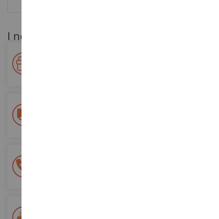
RECENSIONI
I nostri vantaggi per i clienti
Premiate la vostra fedeltà!
Accumulate punti per i vostri acquisti e utilizzateli per gli
ordini futuri
Consegna gratuita
a partire da un acquisto di 200 euro
Pagamento sicuro al 100%
Tutti i pagamenti sono sicuri
Consegna in 48/72 ore