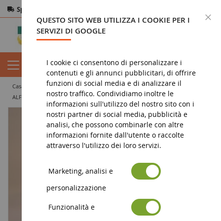
Spedizione gratuita
da 200€
Pagamento sicuro
C
QUESTO SITO WEB UTILIZZA I COOKIE PER I
Resi
entro 14 giorni
SERVIZI DI GOOGLE
I cookie ci consentono di personalizzare i
contenuti e gli annunci pubblicitari, di offrire
funzioni di social media e di analizzare il
casa
veicolo in miniatura
auto in miniatura
coupé e cabriolet
nostro traffico. Condividiamo inoltre le
ALFA ROMEO 8C COMPETIZIONE
informazioni sull'utilizzo del nostro sito con i
nostri partner di social media, pubblicità e
analisi, che possono combinarle con altre
informazioni fornite dall'utente o raccolte
attraverso l'utilizzo dei loro servizi.
Marketing, analisi e
personalizzazione
Funzionalità e