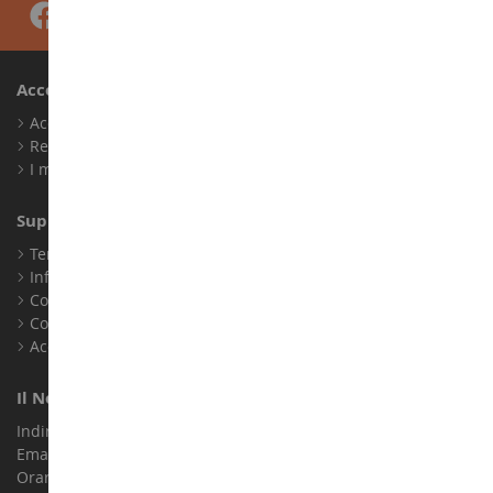
Account
Accedi
Registrati
I miei punti fedeltà
Supporto Clienti
Termini e condizioni di vendita
Informazioni legali
Contatto
Cookie
Accessibilità: non conforme
Il Nostro Negozio
Indirizzo : ZA LE Chemin, 61800 Montsecret
Email :
info@collect-world.it
Orari di apertura: Lunedì a sabato / 9:00-18:00