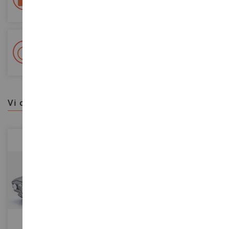
Tracciata Colissimo La Poste e punti di riconsegna
+ Oltre 15.000 referenze
2.000m² in stock
vi consigliamo
SCALA
SCALA
1/18
1/18