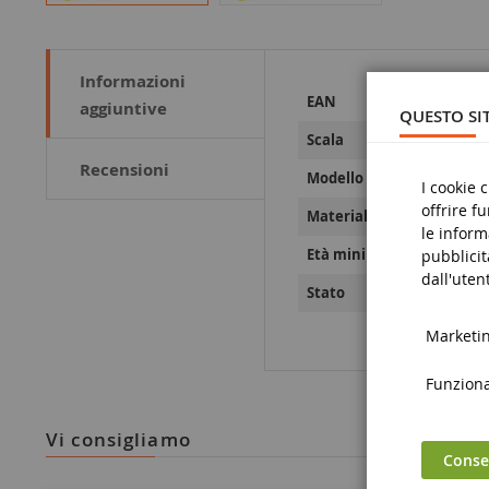
Informazioni
Maggiori
32795108037
EAN
aggiuntive
Informazioni
QUESTO SIT
1/72
Scala
Recensioni
CL
Modello
I cookie 
offrire f
Plastica
Materiale
le inform
14 anni e olt
Età minima
pubblicit
dall'utent
Nove
Stato
Marketing
Funzional
vi consigliamo
Consen