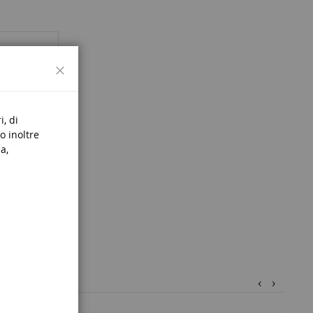
Chiudi
i, di
o inoltre
a,
‹
›