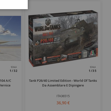
SCALA
SCALA
1/32
1/35
104 A/C
Tank P26/40 Limited Edition - World Of Tanks
Vernice
Da Assemblare E Dipingere
ITA36515
36,90 €