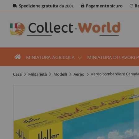
Spedizione gratuita
da 200€
Pagamento sicuro
Re
MINIATURA AGRICOLA
MINIATURA DI LAVORI 
casa
militarietà
modelli
aereo
Aereo bombardiere Canadai