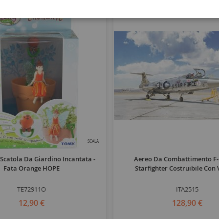
SCALA
 Scatola Da Giardino Incantata -
Aereo Da Combattimento F-
Fata Orange HOPE
Starfighter Costruibile Con 
TE72911O
ITA2515
12,90 €
128,90 €