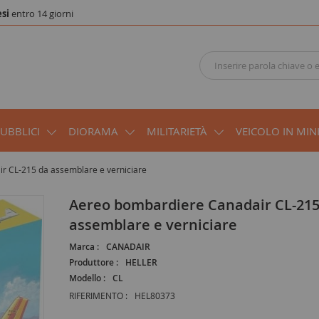
si
entro 14 giorni
PUBBLICI
DIORAMA
MILITARIETÀ
VEICOLO IN MIN
r CL-215 da assemblare e verniciare
Aereo bombardiere Canadair CL-215 da
assemblare e verniciare
Marca :
CANADAIR
Produttore :
HELLER
Modello :
CL
RIFERIMENTO :
HEL80373