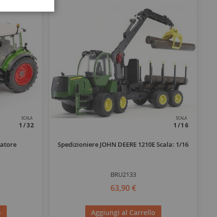
SCALA
SCALA
1/32
1/16
catore
Spedizioniere JOHN DEERE 1210E Scala: 1/16
BRU2133
63,90 €
o
Aggiungi al Carrello