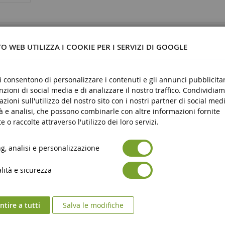
26
O WEB UTILIZZA I COOKIE PER I SERVIZI DI GOOGLE
ci consentono di personalizzare i contenuti e gli annunci pubblicitar
stica
unzioni di social media e di analizzare il nostro traffico. Condividiam
re
azioni sull'utilizzo del nostro sito con i nostri partner di social medi
à e analisi, che possono combinarle con altre informazioni fornite
e o raccolte attraverso l'utilizzo dei loro servizi.
, analisi e personalizzazione
ità e sicurezza
tire a tutti
Salva le modifiche