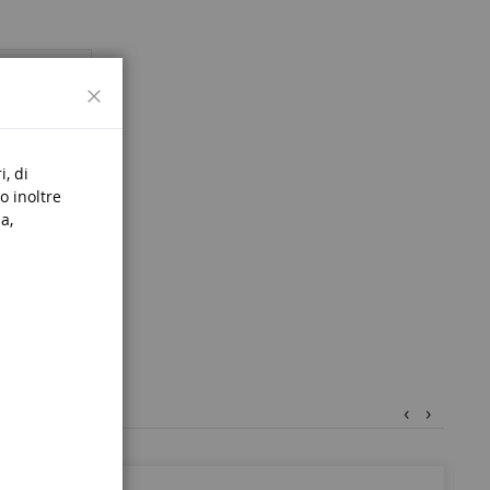
Chiudi
i, di
o inoltre
a,
‹
›