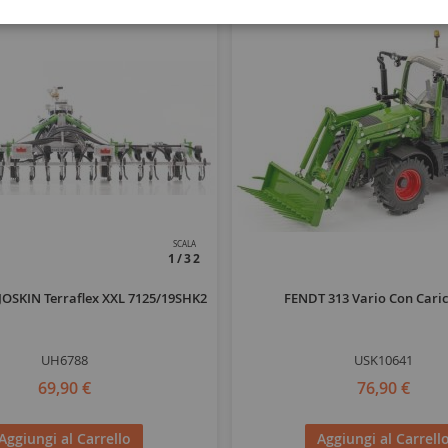
SCALA
1/32
 JOSKIN Terraflex XXL 7125/19SHK2
FENDT 313 Vario Con Cari
UH6788
USK10641
69,90 €
76,90 €
Aggiungi al Carrello
Aggiungi al Carrell