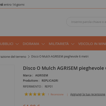
si
entro 14 giorni
PUBBLICI
DIORAMA
MILITARIETÀ
VEICOLO IN MIN
orazione del terreno
Disco O Mulch AGRISEM pieghevole 6 metri
Disco O Mulch AGRISEM pieghevole 
Marca :
AGRISEM
Produttore :
REPLICAGRI
RIFERIMENTO :
REP01
Valutazione:
Aggiungi la tua recensione
1
Recensione
100
100
% of