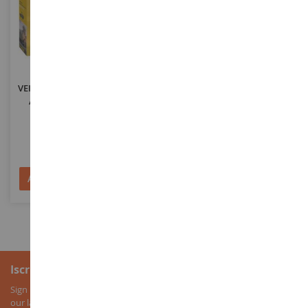
SCALA
1/35
SCALA
VEICOLO MILITARE LAV-25 Da
Calzini Neonato - Bianchi Con
Assemblare E Dipingere
Righe Taupe
ITA6588
DC3704-04
28,90 €
6,50 €
Aggiungi al Carrello
Aggiungi al Carrello
Iscrizione alla newsletter
Sign up for our newsletter to receive all our special offers, as well as
our latest news about agricultural miniatures.