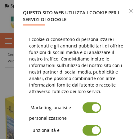
Spedizione gratuita
da 200€
Pagamento sicuro
C
QUESTO SITO WEB UTILIZZA I COOKIE PER I
Resi
entro 14 giorni
SERVIZI DI GOOGLE
I cookie ci consentono di personalizzare i
contenuti e gli annunci pubblicitari, di offrire
funzioni di social media e di analizzare il
casa
militarietà
modelli
corazzato
nostro traffico. Condividiamo inoltre le
Veicolo militare VAB 6x6 da montare e verniciare
informazioni sull'utilizzo del nostro sito con i
nostri partner di social media, pubblicità e
analisi, che possono combinarle con altre
informazioni fornite dall'utente o raccolte
attraverso l'utilizzo dei loro servizi.
Marketing, analisi e
personalizzazione
Funzionalità e