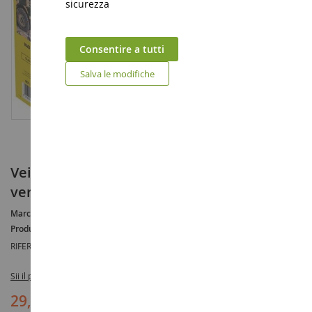
sicurezza
Consentire a tutti
Salva le modifiche
Veicolo militare VAB 6x6 da montare e
verniciare
Marca :
VAB
Produttore :
HELLER
RIFERIMENTO :
HEL81141
Sii il primo a recensire questo prodotto
29,90 €