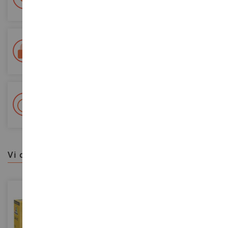
Tutti i pagamenti sono sicuri
Consegna in 48/72 ore
Tracciata Colissimo La Poste e punti di riconsegna
+ Oltre 15.000 referenze
2.000m² in stock
vi consigliamo