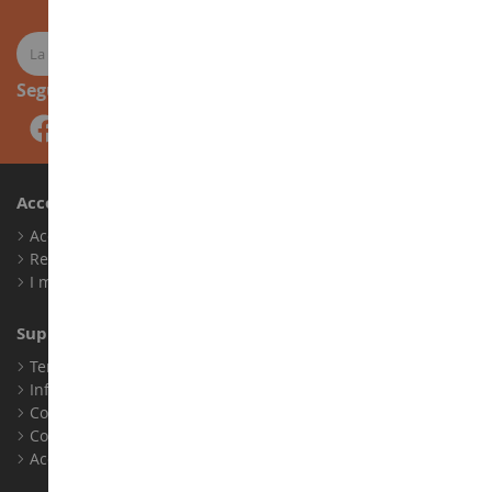
Seguici
Account
Accedi
Registrati
I miei punti fedeltà
Supporto Clienti
Termini e condizioni di vendita
Informazioni legali
Contatto
Cookie
Accessibilità: non conforme