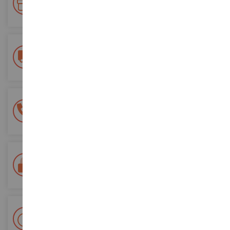
Accumulate punti per i vostri acquisti e utilizzateli per gli
ordini futuri
Consegna gratuita
a partire da un acquisto di 200 euro
Pagamento sicuro al 100%
Tutti i pagamenti sono sicuri
Consegna in 48/72 ore
Tracciata Colissimo La Poste e punti di riconsegna
+ Oltre 15.000 referenze
2.000m² in stock