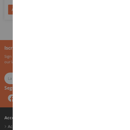
Aggiungi al Carrello
Aggiungi al Carrello
Iscrizione alla newsletter
Sign up for our newsletter to receive all our special offers, as well as
our latest news about agricultural miniatures.
Seguici
Account
Accedi