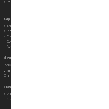
Registrati
I miei punti fedeltà
Supporto Clienti
Termini e condizioni di vendita
Informazioni legali
Contatto
Cookie
Accessibilità: non conforme
Il Nostro Negozio
Indirizzo : ZA LE Chemin, 61800 Montsecret
Email :
info@collect-world.it
Orari di apertura: Lunedì a sabato / 9:00-18:00
I Nostri Marchi
Visualizza Tutti I Nostri Marchi
Archivio