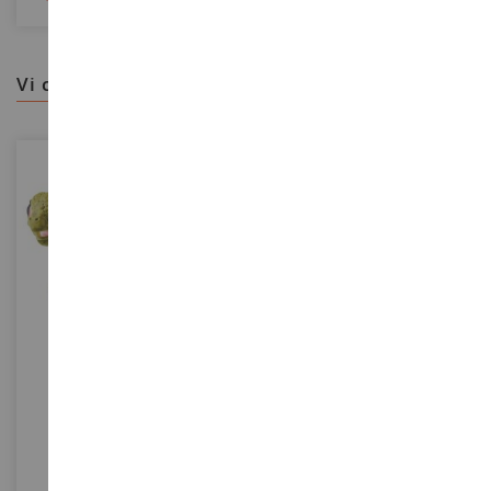
vi consigliamo
SCALA
SCALA
Tartaruga Di Cristallo
Set Da Equitazione Limeya
SHL70759
SHL42099
16,99 €
5,95 €