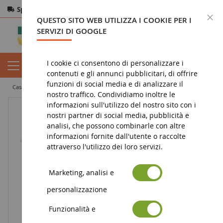
Spedizione gratuita
da 200€
Pagamento sicuro
C
QUESTO SITO WEB UTILIZZA I COOKIE PER I
Resi
entro 14 giorni
SERVIZI DI GOOGLE
I cookie ci consentono di personalizzare i
contenuti e gli annunci pubblicitari, di offrire
funzioni di social media e di analizzare il
casa
figura
statuetta bayala
Gemelli di anemoni
nostro traffico. Condividiamo inoltre le
informazioni sull'utilizzo del nostro sito con i
nostri partner di social media, pubblicità e
analisi, che possono combinarle con altre
informazioni fornite dall'utente o raccolte
attraverso l'utilizzo dei loro servizi.
Marketing, analisi e
personalizzazione
Funzionalità e