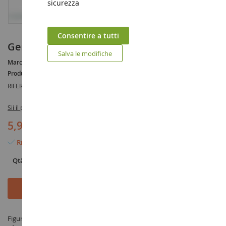
sicurezza
Consentire a tutti
Gemelli di anemoni
Salva le modifiche
Marca :
AUCUNE
Produttore :
SCHLEICH
RIFERIMENTO :
SHL70458
Sii il primo a recensire questo prodotto
5,99 €
Rimangono solo 6 articoli
Qtà
Aggiungi al Carrello
Figurina Gemelli di anemoni - prodotto da SCHLEICH sotto il