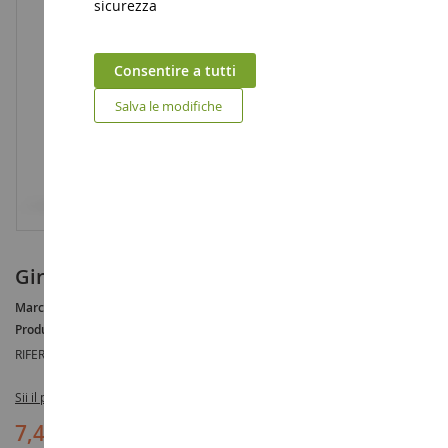
sicurezza
Consentire a tutti
Salva le modifiche
giraffa maschio
Marca :
AUCUNE
Produttore :
SCHLEICH
RIFERIMENTO :
SHL14749
Sii il primo a recensire questo prodotto
7,49 €