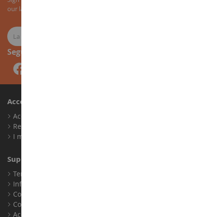
our latest news about agricultural miniatures.
Seguici
Account
Accedi
Registrati
I miei punti fedeltà
Supporto Clienti
Termini e condizioni di vendita
Informazioni legali
Contatto
Cookie
Accessibilità: non conforme