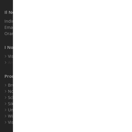
Il Nostro Negozio
Indirizzo : ZA LE Chemin, 61800 Montsecret
Email :
info@collect-world.it
Orari di apertura: Lunedì a sabato / 9:00-18:00
I Nostri Marchi
Visualizza Tutti I Nostri Marchi
Archivio
Produttori
Bruder
Norev
Schuco
Siku
Universal Hobbies
Wiking
Visualizza Tutti I Produttori