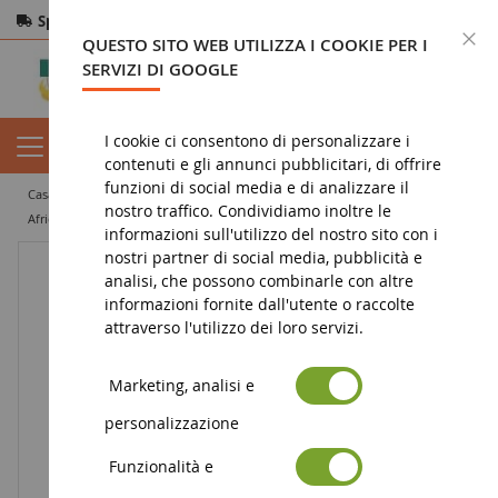
Spedizione gratuita
da 200€
Pagamento sicuro
C
QUESTO SITO WEB UTILIZZA I COOKIE PER I
Resi
entro 14 giorni
SERVIZI DI GOOGLE
I cookie ci consentono di personalizzare i
contenuti e gli annunci pubblicitari, di offrire
funzioni di social media e di analizzare il
casa
figura
statuetta animale
statuetta di animale selvatico
nostro traffico. Condividiamo inoltre le
africa
giraffa maschio
informazioni sull'utilizzo del nostro sito con i
nostri partner di social media, pubblicità e
analisi, che possono combinarle con altre
informazioni fornite dall'utente o raccolte
attraverso l'utilizzo dei loro servizi.
Marketing, analisi e
personalizzazione
Funzionalità e