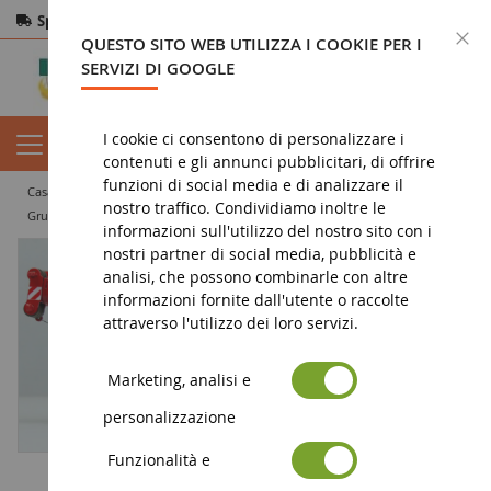
Spedizione gratuita
da 200€
Pagamento sicuro
C
QUESTO SITO WEB UTILIZZA I COOKIE PER I
Resi
entro 14 giorni
SERVIZI DI GOOGLE
I cookie ci consentono di personalizzare i
contenuti e gli annunci pubblicitari, di offrire
funzioni di social media e di analizzare il
casa
miniatura di lavori pubblici
gru
nostro traffico. Condividiamo inoltre le
Gru LIEBHERR LTC 1045-3.1 - 3 Assi SALLER
informazioni sull'utilizzo del nostro sito con i
nostri partner di social media, pubblicità e
analisi, che possono combinarle con altre
informazioni fornite dall'utente o raccolte
attraverso l'utilizzo dei loro servizi.
Marketing, analisi e
personalizzazione
Funzionalità e