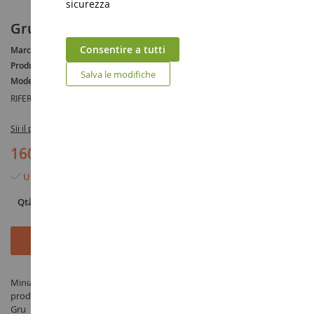
sicurezza
Gru LIEBHERR LTC 1045-3.1 - 3 Assi SALLER
Consentire a tutti
Marca :
LIEBHERR
Produttore :
CONRAD
Salva le modifiche
Modello :
LTC
RIFERIMENTO :
CON2109/03
Sii il primo a recensire questo prodotto
160,90 €
Ultimo articolo in magazzino
Qtà
Aggiungi al Carrello
Miniatura Gru LIEBHERR LTC 1045-3.1 - 3 Assi SALLER in scala 1/50
prodotto da CONRAD sotto il riferimento CON2109/03 nella categoria
Gru