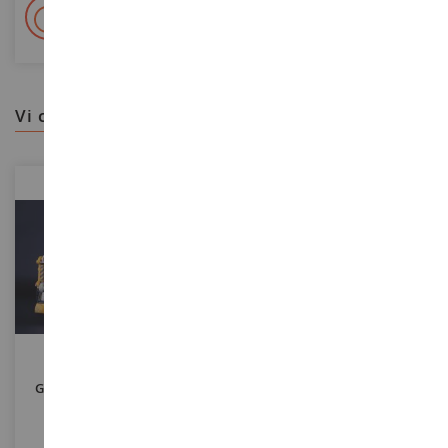
+ Oltre 15.000 referenze
2.000m² in stock
vi consigliamo
SCALA
SCALA
1/87
1/87
Gru Mobile LIEBHERR LTM
LIEBHERR 195 HC-LH
1450-8.1 MONTAGRUES