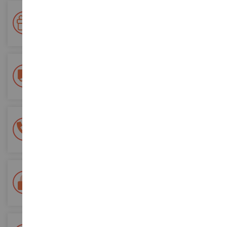
Premiate la vostra fedeltà!
Accumulate punti per i vostri acquisti e utilizzateli per gli
ordini futuri
Consegna gratuita
a partire da un acquisto di 200 euro
Pagamento sicuro al 100%
Tutti i pagamenti sono sicuri
Consegna in 48/72 ore
Tracciata Colissimo La Poste e punti di riconsegna