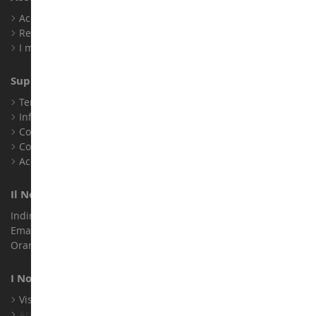
Accedi
Registrati
I miei punti fedeltà
Supporto Clienti
Termini e condizioni di vendita
Informazioni legali
Contatto
Cookie
Accessibilità: non conforme
Il Nostro Negozio
Indirizzo : ZA LE Chemin, 61800 Montsecret
Email :
info@collect-world.it
Orari di apertura: Lunedì a sabato / 9:00-18:00
I Nostri Marchi
Visualizza Tutti I Nostri Marchi
Archivio