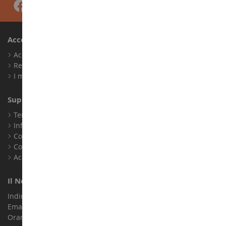
Account
Accedi
Registrati
I miei punti fedeltà
Supporto Clienti
Termini e condizioni di vendita
Informazioni legali
Contatto
Cookie
Accessibilità: non conforme
Il Nostro Negozio
Indirizzo : ZA LE Chemin, 61800 Montsecret
Email :
info@collect-world.it
Orari di apertura: Lunedì a sabato / 9:00-18:00