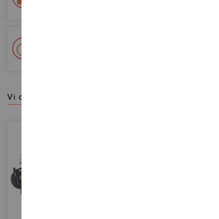
Tracciata Colissimo La Poste e punti di riconsegna
+ Oltre 15.000 referenze
2.000m² in stock
vi consigliamo
SCALA
SCALA
1/12
1/12