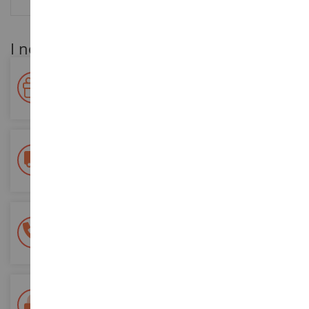
I nostri vantaggi per i clienti
Premiate la vostra fedeltà!
Accumulate punti per i vostri acquisti e utilizzateli per gli
ordini futuri
Consegna gratuita
a partire da un acquisto di 200 euro
Pagamento sicuro al 100%
Tutti i pagamenti sono sicuri
Consegna in 48/72 ore