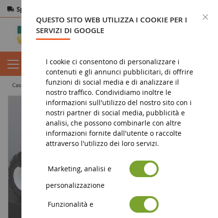
Spedizione gratuita
da 200€
Pagamento sicuro
C
QUESTO SITO WEB UTILIZZA I COOKIE PER I
Resi
entro 14 giorni
SERVIZI DI GOOGLE
I cookie ci consentono di personalizzare i
contenuti e gli annunci pubblicitari, di offrire
funzioni di social media e di analizzare il
casa
veicolo in miniatura
quad
HONDA SPORTRAX 400EX
nostro traffico. Condividiamo inoltre le
informazioni sull'utilizzo del nostro sito con i
nostri partner di social media, pubblicità e
analisi, che possono combinarle con altre
informazioni fornite dall'utente o raccolte
attraverso l'utilizzo dei loro servizi.
Marketing, analisi e
personalizzazione
Funzionalità e