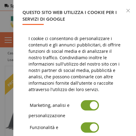
Spedizione gratuita
da 200€
Pagamento sicuro
C
QUESTO SITO WEB UTILIZZA I COOKIE PER I
Resi
entro 14 giorni
SERVIZI DI GOOGLE
I cookie ci consentono di personalizzare i
contenuti e gli annunci pubblicitari, di offrire
funzioni di social media e di analizzare il
casa
miniatura di lavori pubblici
caricabatterie
nostro traffico. Condividiamo inoltre le
Loader LIEBHERR 574 Scala: 1/16
informazioni sull'utilizzo del nostro sito con i
nostri partner di social media, pubblicità e
-8
%
analisi, che possono combinarle con altre
informazioni fornite dall'utente o raccolte
attraverso l'utilizzo dei loro servizi.
Marketing, analisi e
personalizzazione
Funzionalità e