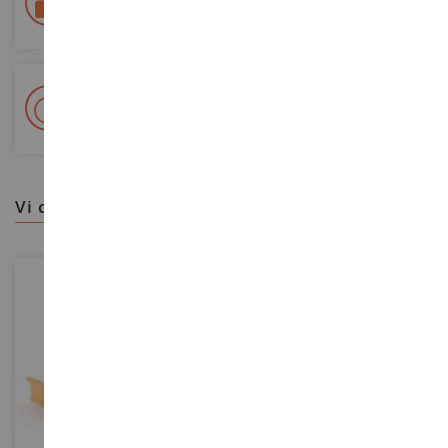
Tracciata Colissimo La Poste e punti di riconsegna
+ Oltre 15.000 referenze
2.000m² in stock
vi consigliamo
SCALA
SCALA
1/87
1/87