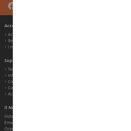
Account
Accedi
Registrati
I miei punti fedeltà
Supporto Clienti
Termini e condizioni di vendita
Informazioni legali
Contatto
Cookie
Accessibilità: non conforme
Il Nostro Negozio
Indirizzo : ZA LE Chemin, 61800 Montsecret
Email :
info@collect-world.it
Orari di apertura: Lunedì a sabato / 9:00-18:00