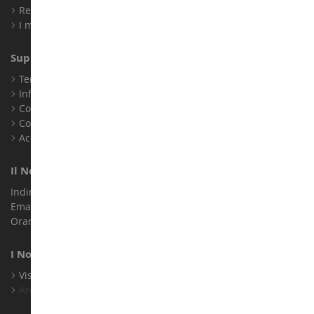
Registrati
I miei punti fedeltà
Supporto Clienti
Termini e condizioni di vendita
Informazioni legali
Contatto
Cookie
Accessibilità: non conforme
Il Nostro Negozio
Indirizzo : ZA LE Chemin, 61800 Montsecret
Email :
info@collect-world.it
Orari di apertura: Lunedì a sabato / 9:00-18:00
I Nostri Marchi
Visualizza Tutti I Nostri Marchi
Archivio