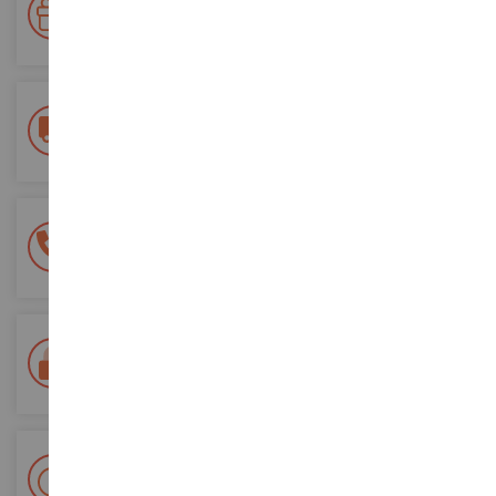
Accumulate punti per i vostri acquisti e utilizzateli per gli
ordini futuri
Consegna gratuita
a partire da un acquisto di 200 euro
Pagamento sicuro al 100%
Tutti i pagamenti sono sicuri
Consegna in 48/72 ore
Tracciata Colissimo La Poste e punti di riconsegna
+ Oltre 15.000 referenze
2.000m² in stock