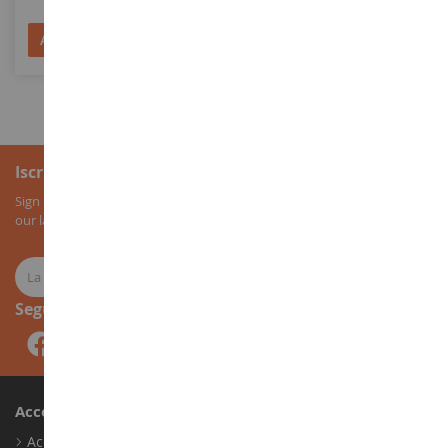
Aggiungi al Carrello
Aggiungi al Carrello
Iscrizione alla newsletter
Sign up for our newsletter to receive all our special offers, as well as
our latest news about agricultural miniatures.
Seguici
Account
Accedi