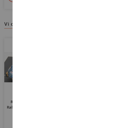
vi consigliamo
SCALA
SCALA
1/43
1/18
RENAULT-ALPINE A110 #8
MERCEDES-BENZ Classe C
Rally D'Italia 1971 JP.NICOLAS
Modello T 1997 Argento Fumé
/ M.VIAL
TRO0836
NOREV183388
95,90 €
99,90 €