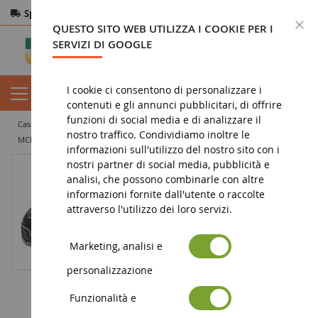
Spedizione gratuita
da 200€
Pagamento sicuro
C
QUESTO SITO WEB UTILIZZA I COOKIE PER I
Resi
entro 14 giorni
SERVIZI DI GOOGLE
I cookie ci consentono di personalizzare i
contenuti e gli annunci pubblicitari, di offrire
funzioni di social media e di analizzare il
casa
veicolo in miniatura
auto in miniatura
auto sportive
nostro traffico. Condividiamo inoltre le
MCLAREN MP4-12C Nero Scala: 1/43
informazioni sull'utilizzo del nostro sito con i
nostri partner di social media, pubblicità e
analisi, che possono combinarle con altre
informazioni fornite dall'utente o raccolte
attraverso l'utilizzo dei loro servizi.
Marketing, analisi e
personalizzazione
Funzionalità e