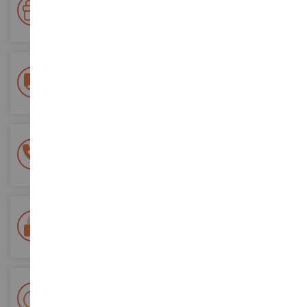
Accumulate punti per i vostri acquisti e utilizzateli per gli
ordini futuri
Consegna gratuita
a partire da un acquisto di 200 euro
Pagamento sicuro al 100%
Tutti i pagamenti sono sicuri
Consegna in 48/72 ore
Tracciata Colissimo La Poste e punti di riconsegna
+ Oltre 15.000 referenze
2.000m² in stock