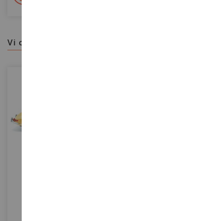
vi consigliamo
SCALA
SCALA
1/87
1/43
MERCEDES-BENZ 300 SL
Mercedes-Benz Classe SL R129
Cabriolet Giallo
WIK083409
MXC940033032
19,40 €
43,90 €