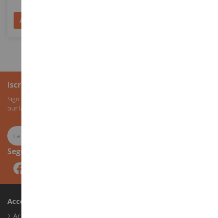
Aggiungi al Carrello
Aggiungi al Carrello
Iscrizione alla newsletter
Sign up for our newsletter to receive all our special offers, as well as
our latest news about agricultural miniatures.
Seguici
Account
Accedi