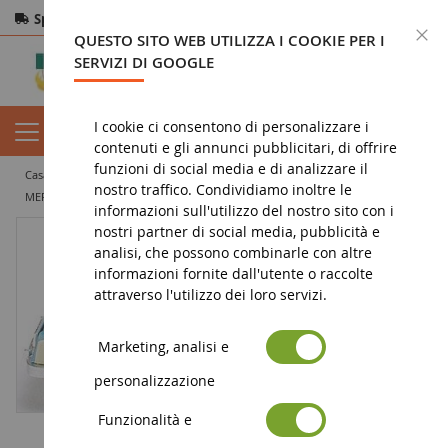
Spedizione gratuita
da 200€
Pagamento sicuro
C
QUESTO SITO WEB UTILIZZA I COOKIE PER I
Resi
entro 14 giorni
SERVIZI DI GOOGLE
I cookie ci consentono di personalizzare i
contenuti e gli annunci pubblicitari, di offrire
funzioni di social media e di analizzare il
casa
veicolo in miniatura
auto in miniatura
coupé e cabriolet
nostro traffico. Condividiamo inoltre le
MERCEDES 220 Coupé Blu/Bianco
informazioni sull'utilizzo del nostro sito con i
nostri partner di social media, pubblicità e
analisi, che possono combinarle con altre
informazioni fornite dall'utente o raccolte
attraverso l'utilizzo dei loro servizi.
Marketing, analisi e
personalizzazione
Funzionalità e