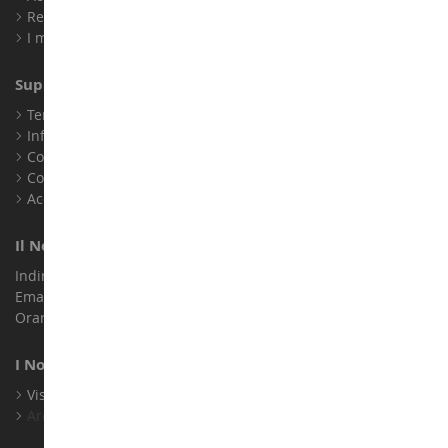
Registrati
I miei punti fedeltà
Supporto Clienti
Termini e condizioni di vendita
Informazioni legali
Contatto
Cookie
Accessibilità: non conforme
Il Nostro Negozio
Indirizzo : ZA LE Chemin, 61800 Montsecret
Email :
info@collect-world.it
Orari di apertura: Lunedì a sabato / 9:00-18:00
I Nostri Marchi
Visualizza Tutti I Nostri Marchi
Archivio