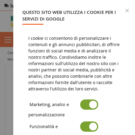
Spedizione gratuita
da 200€
Pagamento sicuro
C
QUESTO SITO WEB UTILIZZA I COOKIE PER I
Resi
entro 14 giorni
SERVIZI DI GOOGLE
I cookie ci consentono di personalizzare i
contenuti e gli annunci pubblicitari, di offrire
funzioni di social media e di analizzare il
casa
miniatura di lavori pubblici
dumper
nostro traffico. Condividiamo inoltre le
Mini dumper WACKER NEUSON DW60
informazioni sull'utilizzo del nostro sito con i
nostri partner di social media, pubblicità e
analisi, che possono combinarle con altre
informazioni fornite dall'utente o raccolte
attraverso l'utilizzo dei loro servizi.
Marketing, analisi e
personalizzazione
Funzionalità e