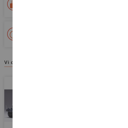
Consegna in 48/72 ore
Tracciata Colissimo La Poste e punti di riconsegna
+ Oltre 15.000 referenze
2.000m² in stock
vi consigliamo
SCALA
SCALA