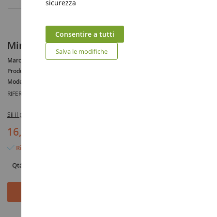
sicurezza
Consentire a tutti
Mini dumper WACKER NEUSON DW60
Salva le modifiche
Marca :
WACKER NEUSON
Produttore :
SIKU
Modello :
DW60
RIFERIMENTO :
SIK3509
Sii il primo a recensire questo prodotto
16,90 €
Rimangono solo 2 articoli
Qtà
Aggiungi al Carrello