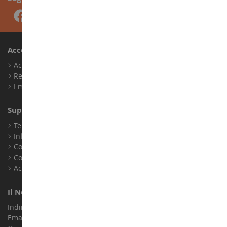
Account
Accedi
Registrati
I miei punti fedeltà
Supporto Clienti
Termini e condizioni di vendita
Informazioni legali
Contatto
Cookie
Accessibilità: non conforme
Il Nostro Negozio
Indirizzo : ZA LE Chemin, 61800 Montsecret
Email :
info@collect-world.it