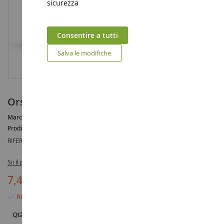
sicurezza
Consentire a tutti
Salva le modifiche
Orso grizzly
Marca :
AUCUNE
Produttore :
SCHLEICH
RIFERIMENTO :
SHL14685
Sii il primo a recensire questo prodotto
7,49 €
Rimangono solo 5 articoli
Qtà