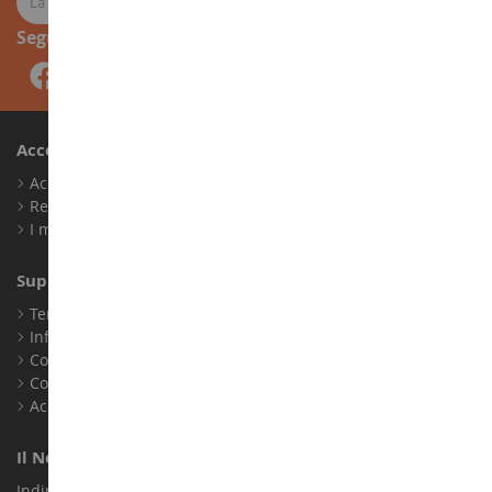
Seguici
Account
Accedi
Registrati
I miei punti fedeltà
Supporto Clienti
Termini e condizioni di vendita
Informazioni legali
Contatto
Cookie
Accessibilità: non conforme
Il Nostro Negozio
Indirizzo : ZA LE Chemin, 61800 Montsecret