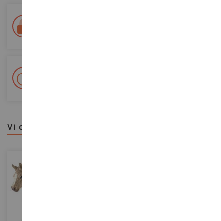
Consegna in 48/72 ore
Tracciata Colissimo La Poste e punti di riconsegna
+ Oltre 15.000 referenze
2.000m² in stock
vi consigliamo