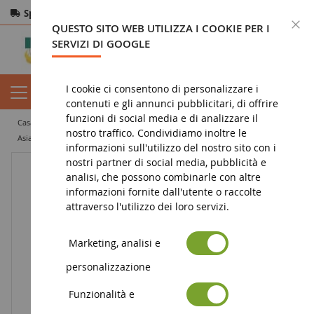
Spedizione gratuita
da 200€
Pagamento sicuro
C
QUESTO SITO WEB UTILIZZA I COOKIE PER I
Resi
entro 14 giorni
SERVIZI DI GOOGLE
I cookie ci consentono di personalizzare i
contenuti e gli annunci pubblicitari, di offrire
funzioni di social media e di analizzare il
casa
figura
statuetta animale
statuetta di animale selvatico
nostro traffico. Condividiamo inoltre le
asia e australia
Orso grizzly
informazioni sull'utilizzo del nostro sito con i
nostri partner di social media, pubblicità e
analisi, che possono combinarle con altre
informazioni fornite dall'utente o raccolte
attraverso l'utilizzo dei loro servizi.
Marketing, analisi e
personalizzazione
Funzionalità e