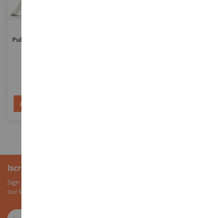
SCALA
SCALA
Puledro Di Cavallo Di Vernice
Tartaruga Gigante
SHL13886
SHL14824
5,19 €
5,19 €
Aggiungi al Carrello
Aggiungi al Carrello
Iscrizione alla newsletter
Sign up for our newsletter to receive all our special offers, as well as
our latest news about agricultural miniatures.