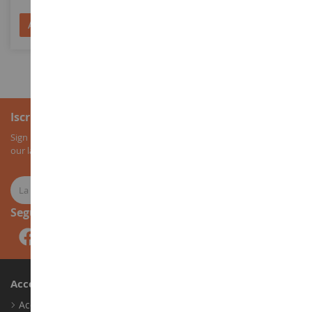
Aggiungi al Carrello
Aggiungi al Carrello
Iscrizione alla newsletter
Sign up for our newsletter to receive all our special offers, as well as
our latest news about agricultural miniatures.
Seguici
Account
Accedi