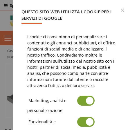
Spedizione gratuita
da 200€
Pagamento sicuro
C
QUESTO SITO WEB UTILIZZA I COOKIE PER I
Resi
entro 14 giorni
SERVIZI DI GOOGLE
I cookie ci consentono di personalizzare i
contenuti e gli annunci pubblicitari, di offrire
funzioni di social media e di analizzare il
casa
veicolo in miniatura
auto in miniatura
coupé e cabriolet
nostro traffico. Condividiamo inoltre le
PORSCHE 911 Turbo Mattlook Edizione 3
informazioni sull'utilizzo del nostro sito con i
nostri partner di social media, pubblicità e
analisi, che possono combinarle con altre
informazioni fornite dall'utente o raccolte
attraverso l'utilizzo dei loro servizi.
Marketing, analisi e
personalizzazione
Funzionalità e