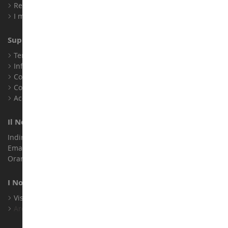
Registrati
I miei punti fedeltà
Supporto Clienti
Termini e condizioni di vendita
Informazioni legali
Contatto
Cookie
Accessibilità: non conforme
Il Nostro Negozio
Indirizzo : ZA LE Chemin, 61800 Montsecret
Email :
info@collect-world.it
Orari di apertura: Lunedì a sabato / 9:00-18:00
I Nostri Marchi
Visualizza Tutti I Nostri Marchi
Archivio