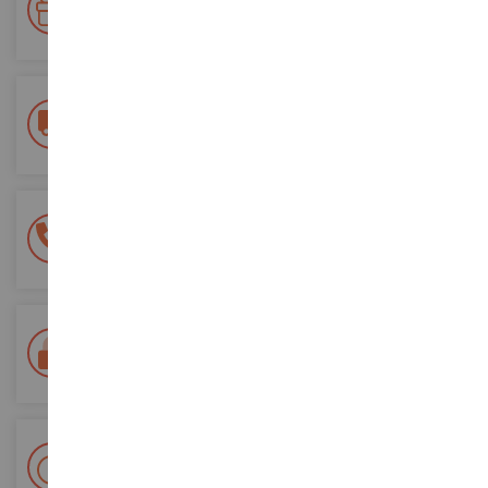
Accumulate punti per i vostri acquisti e utilizzateli per gli
ordini futuri
Consegna gratuita
a partire da un acquisto di 200 euro
Pagamento sicuro al 100%
Tutti i pagamenti sono sicuri
Consegna in 48/72 ore
Tracciata Colissimo La Poste e punti di riconsegna
+ Oltre 15.000 referenze
2.000m² in stock