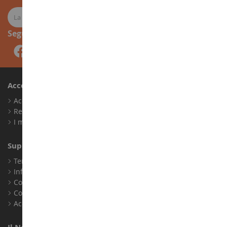
Seguici
Account
Accedi
Registrati
I miei punti fedeltà
Supporto Clienti
Termini e condizioni di vendita
Informazioni legali
Contatto
Cookie
Accessibilità: non conforme