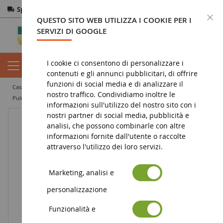
Spedizione gratuita
da 200€
Pagamento sicuro
C
QUESTO SITO WEB UTILIZZA I COOKIE PER I
Resi
entro 14 giorni
SERVIZI DI GOOGLE
I cookie ci consentono di personalizzare i
contenuti e gli annunci pubblicitari, di offrire
funzioni di social media e di analizzare il
casa
figura
statuetta animale
statuette di animali della fattoria
nostro traffico. Condividiamo inoltre le
Puledro Tinker
informazioni sull'utilizzo del nostro sito con i
nostri partner di social media, pubblicità e
analisi, che possono combinarle con altre
informazioni fornite dall'utente o raccolte
attraverso l'utilizzo dei loro servizi.
Marketing, analisi e
personalizzazione
Funzionalità e