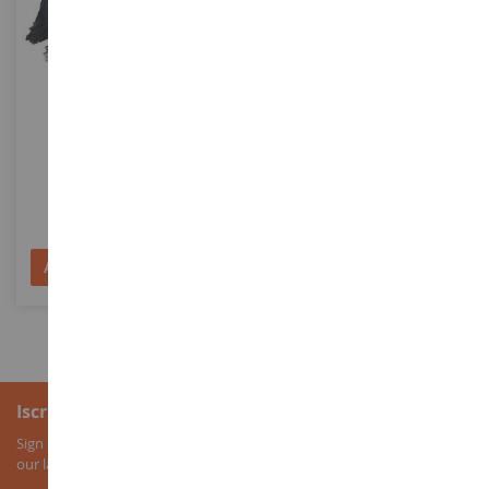
SCALA
SCALA
Stallone Della Contea
Horse Club Sarah Baby
Animal Care
SHL13734
SHL42432
8,99 €
22,99 €
Aggiungi al Carrello
Aggiungi al Carrello
Iscrizione alla newsletter
Sign up for our newsletter to receive all our special offers, as well as
our latest news about agricultural miniatures.