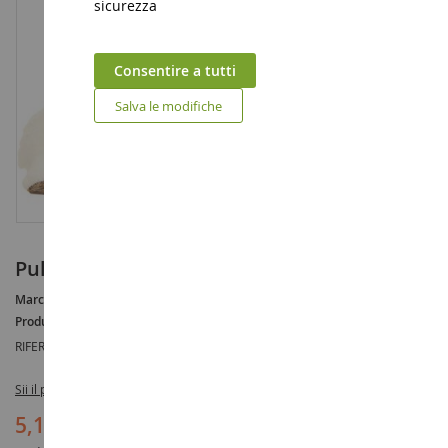
sicurezza
Consentire a tutti
Salva le modifiche
Puledro Tinker
Marca :
AUCUNE
Produttore :
SCHLEICH
RIFERIMENTO :
SHL13774
Sii il primo a recensire questo prodotto
5,19 €