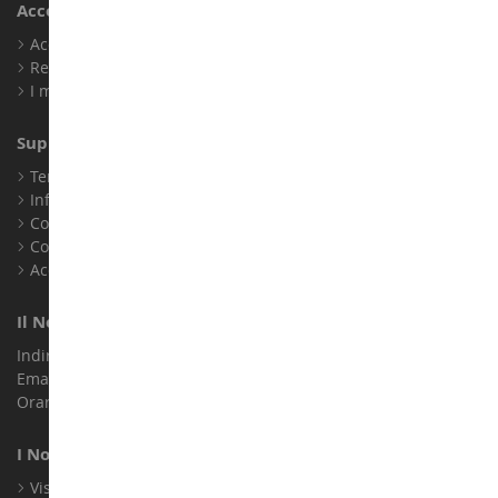
Account
Accedi
Registrati
I miei punti fedeltà
Supporto Clienti
Termini e condizioni di vendita
Informazioni legali
Contatto
Cookie
Accessibilità: non conforme
Il Nostro Negozio
Indirizzo : ZA LE Chemin, 61800 Montsecret
Email :
info@collect-world.it
Orari di apertura: Lunedì a sabato / 9:00-18:00
I Nostri Marchi
Visualizza Tutti I Nostri Marchi