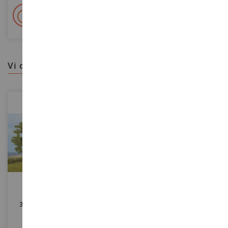
+ Oltre 15.000 referenze
2.000m² in stock
vi consigliamo
SCALA
SCALA
3 Alberi Da Frutto 4;5 Cm
30 Alberi E Abeti 5-11 Cm