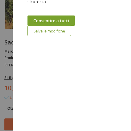
sicurezza
Consentire a tutti
Salva le modifiche
Sacchetto da 75 g di muschio verde medio
Marca :
AUCUNE
Produttore :
HEKI
RIFERIMENTO :
HEK3222
Sii il primo a recensire questo prodotto
10,90 €
Ultimo articolo in magazzino
Qtà
Aggiungi al Carrello