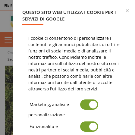
Spedizione gratuita
da 200€
Pagamento sicuro
C
QUESTO SITO WEB UTILIZZA I COOKIE PER I
Resi
entro 14 giorni
SERVIZI DI GOOGLE
I cookie ci consentono di personalizzare i
contenuti e gli annunci pubblicitari, di offrire
funzioni di social media e di analizzare il
casa
diorama
accessorio
nostro traffico. Condividiamo inoltre le
Sacchetto da 75 g di muschio verde medio
informazioni sull'utilizzo del nostro sito con i
nostri partner di social media, pubblicità e
analisi, che possono combinarle con altre
informazioni fornite dall'utente o raccolte
attraverso l'utilizzo dei loro servizi.
Marketing, analisi e
personalizzazione
Funzionalità e