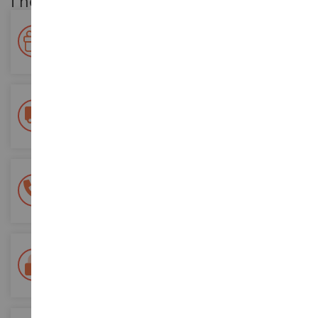
I nostri vantaggi per i clienti
Premiate la vostra fedeltà!
Accumulate punti per i vostri acquisti e utilizzateli per gli
ordini futuri
Consegna gratuita
a partire da un acquisto di 200 euro
Pagamento sicuro al 100%
Tutti i pagamenti sono sicuri
Consegna in 48/72 ore
Tracciata Colissimo La Poste e punti di riconsegna