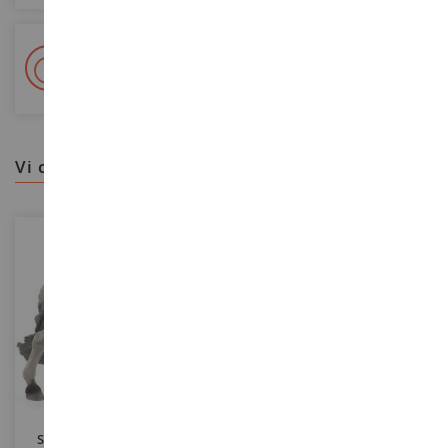
+ Oltre 15.000 referenze
2.000m² in stock
vi consigliamo
SCALA
SCALA
Stallone Mustang Sorraia
Bellezze Di Sofia Quarter