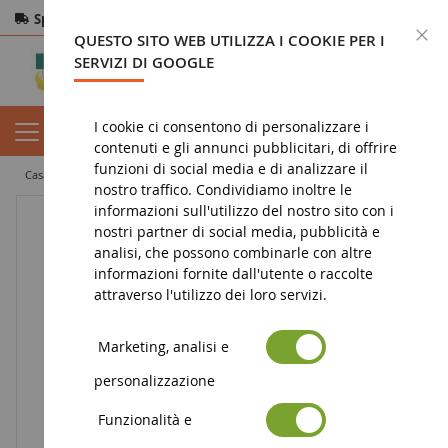
Spedizione gratuita
da 200€
Pagamento sicuro
C
QUESTO SITO WEB UTILIZZA I COOKIE PER I
Resi
entro 14 giorni
SERVIZI DI GOOGLE
I cookie ci consentono di personalizzare i
contenuti e gli annunci pubblicitari, di offrire
funzioni di social media e di analizzare il
casa
figura
statuetta bayala
Segni astrologici da tatuare
nostro traffico. Condividiamo inoltre le
informazioni sull'utilizzo del nostro sito con i
nostri partner di social media, pubblicità e
analisi, che possono combinarle con altre
informazioni fornite dall'utente o raccolte
attraverso l'utilizzo dei loro servizi.
Marketing, analisi e
personalizzazione
Funzionalità e