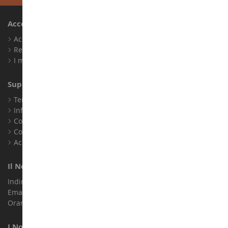
Account
Accedi
Registrati
I miei punti fedeltà
Supporto Clienti
Termini e condizioni di vendita
Informazioni legali
Contatto
Cookie
Accessibilità: non conforme
Il Nostro Negozio
Indirizzo : ZA LE Chemin, 61800 Montsecret
Email :
info@collect-world.it
Orari di apertura: Lunedì a sabato / 9:00-18:00
I Nostri Marchi