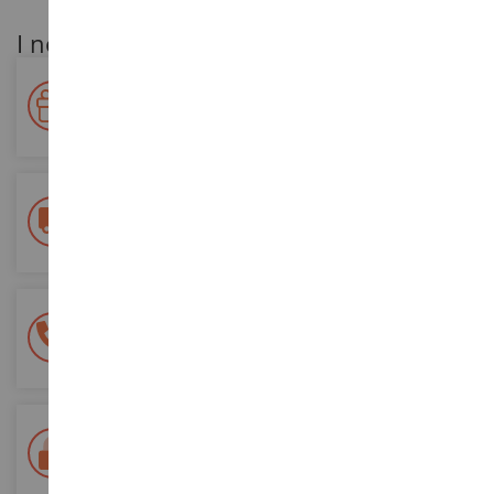
I nostri vantaggi per i clienti
Premiate la vostra fedeltà!
Accumulate punti per i vostri acquisti e utilizzateli per gli
ordini futuri
Consegna gratuita
a partire da un acquisto di 200 euro
Pagamento sicuro al 100%
Tutti i pagamenti sono sicuri
Consegna in 48/72 ore
Tracciata Colissimo La Poste e punti di riconsegna