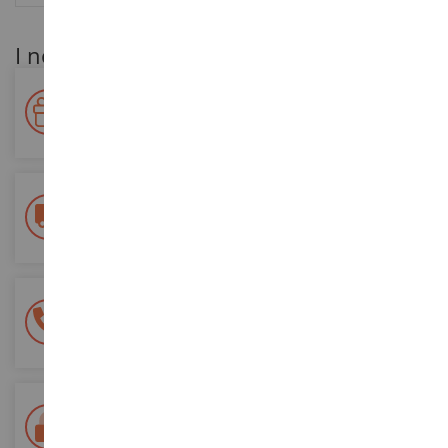
I nostri vantaggi per i clienti
Premiate la vostra fedeltà!
Accumulate punti per i vostri acquisti e utilizzateli per gli
ordini futuri
Consegna gratuita
a partire da un acquisto di 200 euro
Pagamento sicuro al 100%
Tutti i pagamenti sono sicuri
Consegna in 48/72 ore
Tracciata Colissimo La Poste e punti di riconsegna