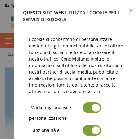
Spedizione gratuita
da 200€
Pagamento sicuro
C
QUESTO SITO WEB UTILIZZA I COOKIE PER I
Resi
entro 14 giorni
SERVIZI DI GOOGLE
I cookie ci consentono di personalizzare i
contenuti e gli annunci pubblicitari, di offrire
funzioni di social media e di analizzare il
casa
diorama
accessorio
nostro traffico. Condividiamo inoltre le
Set da lavoro forestale con cabina 6 personaggi e un cane
informazioni sull'utilizzo del nostro sito con i
nostri partner di social media, pubblicità e
analisi, che possono combinarle con altre
informazioni fornite dall'utente o raccolte
attraverso l'utilizzo dei loro servizi.
Marketing, analisi e
personalizzazione
Funzionalità e