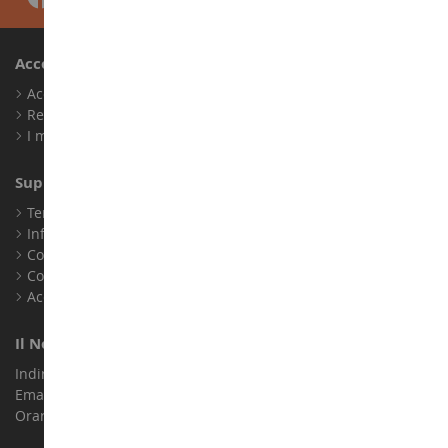
Account
Accedi
Registrati
I miei punti fedeltà
Supporto Clienti
Termini e condizioni di vendita
Informazioni legali
Contatto
Cookie
Accessibilità: non conforme
Il Nostro Negozio
Indirizzo : ZA LE Chemin, 61800 Montsecret
Email :
info@collect-world.it
Orari di apertura: Lunedì a sabato / 9:00-18:00