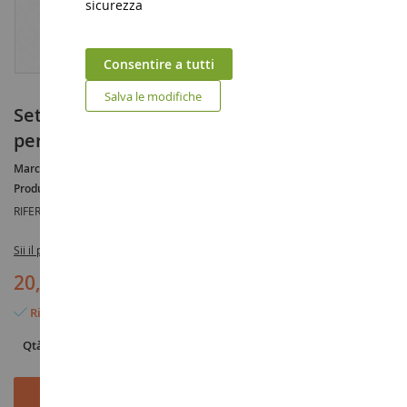
sicurezza
Consentire a tutti
Salva le modifiche
Set da lavoro forestale con cabina 6
personaggi e un cane
Marca :
AUCUNE
Produttore :
NOCH
RIFERIMENTO :
NOC12046
Sii il primo a recensire questo prodotto
20,90 €
Rimangono solo 2 articoli
Qtà
Aggiungi al Carrello