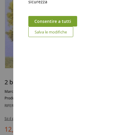
sicurezza
Consentire a tutti
Salva le modifiche
2 betulle 18 cm
Marca :
AUCUNE
Produttore :
HEKI
RIFERIMENTO :
HEK1135
Sii il primo a recensire questo prodotto
12,90 €