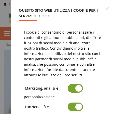
Spedizione gratuita
da 200€
Pagamento sicuro
C
QUESTO SITO WEB UTILIZZA I COOKIE PER I
Resi
entro 14 giorni
SERVIZI DI GOOGLE
I cookie ci consentono di personalizzare i
contenuti e gli annunci pubblicitari, di offrire
funzioni di social media e di analizzare il
casa
diorama
vegetazione
alberi
2 betulle 18 cm
nostro traffico. Condividiamo inoltre le
informazioni sull'utilizzo del nostro sito con i
nostri partner di social media, pubblicità e
analisi, che possono combinarle con altre
informazioni fornite dall'utente o raccolte
attraverso l'utilizzo dei loro servizi.
Marketing, analisi e
personalizzazione
Funzionalità e