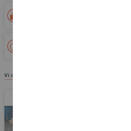
Consegna in 48/72 ore
Tracciata Colissimo La Poste e punti di riconsegna
+ Oltre 15.000 referenze
2.000m² in stock
vi consigliamo