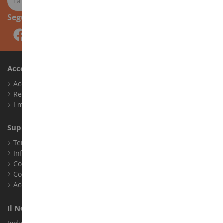
Seguici
Account
Accedi
Registrati
I miei punti fedeltà
Supporto Clienti
Termini e condizioni di vendita
Informazioni legali
Contatto
Cookie
Accessibilità: non conforme
Il Nostro Negozio
Indirizzo : ZA LE Chemin, 61800 Montsecret