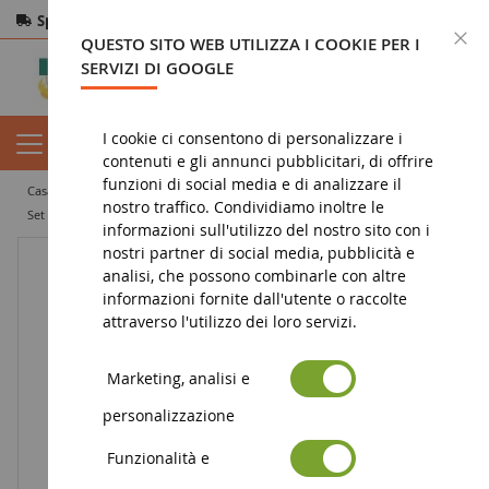
Spedizione gratuita
da 200€
Pagamento sicuro
C
QUESTO SITO WEB UTILIZZA I COOKIE PER I
Resi
entro 14 giorni
SERVIZI DI GOOGLE
I cookie ci consentono di personalizzare i
contenuti e gli annunci pubblicitari, di offrire
funzioni di social media e di analizzare il
casa
miniatura di lavori pubblici
escavatore in miniatura
nostro traffico. Condividiamo inoltre le
Set escavatore e camion con figura e accessori
informazioni sull'utilizzo del nostro sito con i
nostri partner di social media, pubblicità e
analisi, che possono combinarle con altre
informazioni fornite dall'utente o raccolte
attraverso l'utilizzo dei loro servizi.
Marketing, analisi e
personalizzazione
Funzionalità e