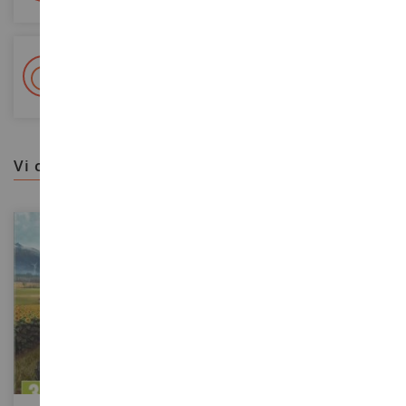
+ Oltre 15.000 referenze
2.000m² in stock
vi consigliamo
SCALA
1/32
SCALA