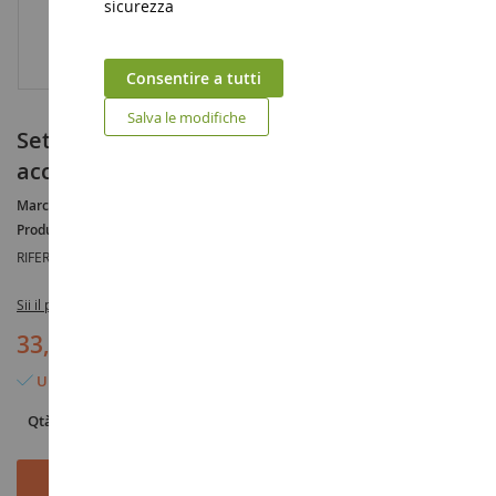
sicurezza
Consentire a tutti
Salva le modifiche
Set escavatore e camion con figura e
accessori
Marca :
AUCUNE
Produttore :
MOTORART
RIFERIMENTO :
MOT13365
Sii il primo a recensire questo prodotto
33,90 €
Ultimo articolo in magazzino
Qtà
Aggiungi al Carrello