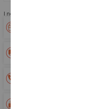
I nostri vantaggi per i clienti
Premiate la vostra fedeltà!
Accumulate punti per i vostri acquisti e utilizzateli per gli
ordini futuri
Consegna gratuita
a partire da un acquisto di 200 euro
Pagamento sicuro al 100%
Tutti i pagamenti sono sicuri
Consegna in 48/72 ore
Tracciata Colissimo La Poste e punti di riconsegna