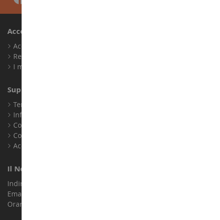
Account
Accedi
Registrati
I miei punti fedeltà
Supporto Clienti
Termini e condizioni di vendita
Informazioni legali
Contatto
Cookie
Accessibilità: non conforme
Il Nostro Negozio
Indirizzo : ZA LE Chemin, 61800 Montsecret
Email :
info@collect-world.it
Orari di apertura: Lunedì a sabato / 9:00-18:00