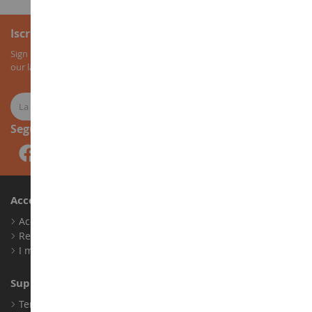
Iscrizione alla newsletter
Sign up for our newsletter to receive all our special offers, as well as
our latest news about agricultural miniatures.
Seguici
Account
Accedi
Registrati
I miei punti fedeltà
Supporto Clienti
Termini e condizioni di vendita