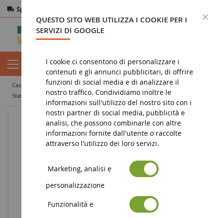
Spedizione gratuita
da 200€
Pagamento sicuro
C
QUESTO SITO WEB UTILIZZA I COOKIE PER I
Resi
entro 14 giorni
SERVIZI DI GOOGLE
I cookie ci consentono di personalizzare i
contenuti e gli annunci pubblicitari, di offrire
funzioni di social media e di analizzare il
casa
miniatura agricola
articoli promozionali
portachiavi
nostro traffico. Condividiamo inoltre le
Statuetta della principessa DISNEY con un portachiavi - Tina
informazioni sull'utilizzo del nostro sito con i
nostri partner di social media, pubblicità e
analisi, che possono combinarle con altre
informazioni fornite dall'utente o raccolte
attraverso l'utilizzo dei loro servizi.
Marketing, analisi e
personalizzazione
Funzionalità e