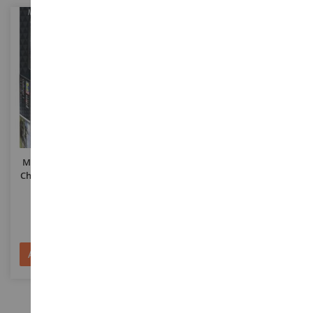
SCALA
SCALA
1/72
1/72
MODEL SET - Carro Armato
Kit Aereo Militare SPITFIRE
Challenger 1 Da Assemblare
Mk.V / Mk.IX (assemblaggio E
Con Verniciatura
Verniciatura Richiesti)
REV63365
ITA1482
29,90 €
14,90 €
Aggiungi al Carrello
Aggiungi al Carrello