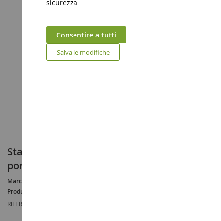
sicurezza
Consentire a tutti
Salva le modifiche
Statuetta della principessa DISNEY con un
portachiavi - Tina
Marca :
DISNEY
Produttore :
TOMY
RIFERIMENTO :
T8819E