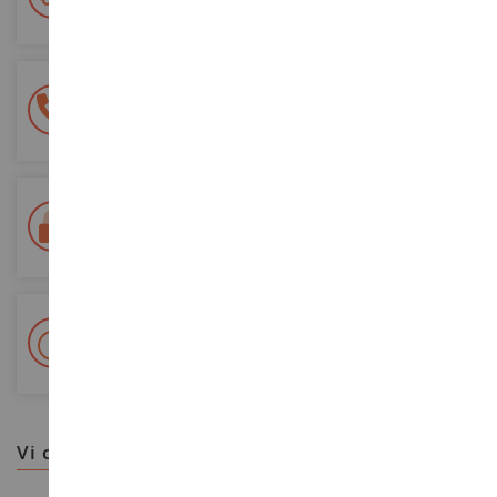
a partire da un acquisto di 200 euro
Pagamento sicuro al 100%
Tutti i pagamenti sono sicuri
Consegna in 48/72 ore
Tracciata Colissimo La Poste e punti di riconsegna
+ Oltre 15.000 referenze
2.000m² in stock
vi consigliamo