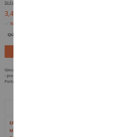
Sii il primo a recensire questo prodotto
3,45 €
Rimangono solo 2 articoli
Qtà
Aggiungi al Carrello
Giocattolo Statuetta della principessa DISNEY con un portachiavi - Tina
- prodotto da TOMY sotto il riferimento T8819E nella categoria
Portachiavi
INFORMAZIONI AGGIUNTIVE
Maggiori
3663740041138
Informazioni
Plastica