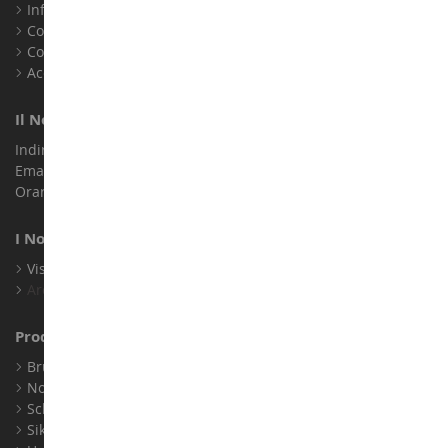
Informazioni legali
Contatto
Cookie
Accessibilità: non conforme
Il Nostro Negozio
Indirizzo : ZA LE Chemin, 61800 Montsecret
Email :
info@collect-world.it
Orari di apertura: Lunedì a sabato / 9:00-18:00
I Nostri Marchi
Visualizza Tutti I Nostri Marchi
Archivio
Produttori
Bruder
Norev
Schuco
Siku