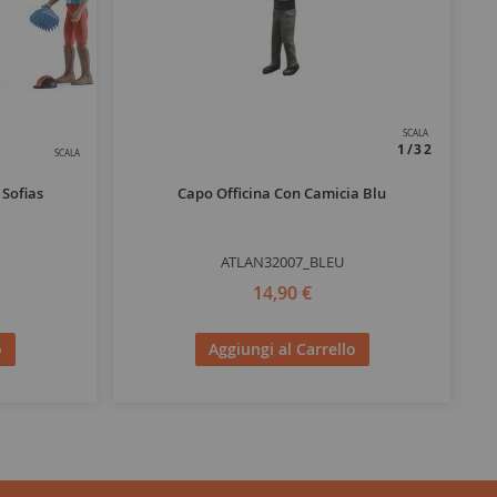
SCALA
1/32
SCALA
 Sofias
Capo Officina Con Camicia Blu
St
ATLAN32007_BLEU
14,90 €
o
Aggiungi al Carrello