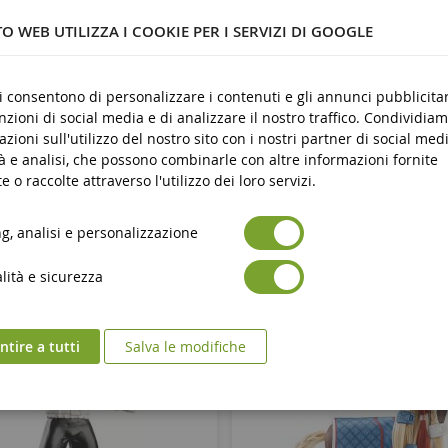
Nove
O WEB UTILIZZA I COOKIE PER I SERVIZI DI GOOGLE
Avertissement : ne convient pas aux enfants de moin
zza dei prodotti
ans.
ci consentono di personalizzare i contenuti e gli annunci pubblicitar
Marquage CE
unzioni di social media e di analizzare il nostro traffico. Condividiam
urezza dei prodotti
azioni sull'utilizzo del nostro sito con i nostri partner di social medi
à e analisi, che possono combinarle con altre informazioni fornite
e o raccolte attraverso l'utilizzo dei loro servizi.
, analisi e personalizzazione
ità e sicurezza
tire a tutti
Salva le modifiche