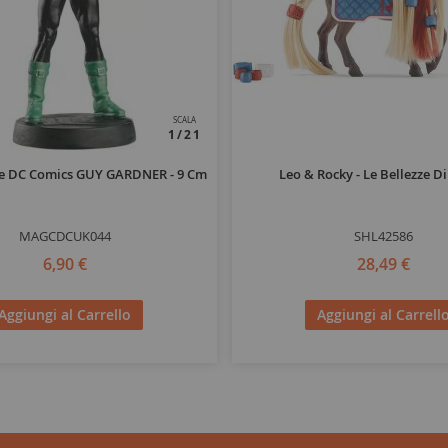
SCALA
1/21
re DC Comics GUY GARDNER - 9 Cm
Leo & Rocky - Le Bellezze Di
MAGCDCUK044
SHL42586
6,90 €
28,49 €
Aggiungi al Carrello
Aggiungi al Carrell