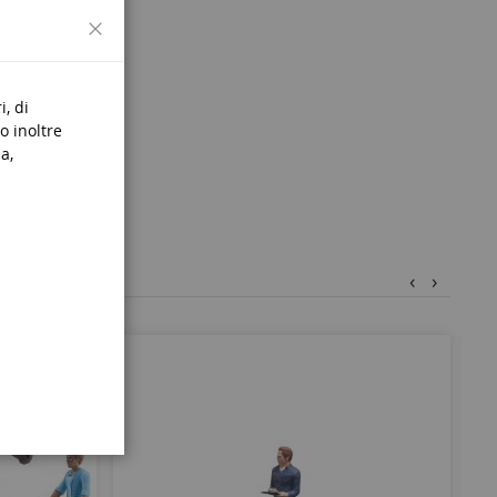
Chiudi
s de 3
i, di
o inoltre
a,
‹
›