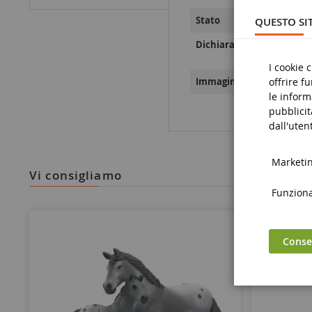
Stato
QUESTO SIT
Dichiarazioni sulla sicure
I cookie 
offrire f
Immagini relative alla sic
le inform
pubblicit
dall'utent
Marketing
vi consigliamo
Funzional
Consen