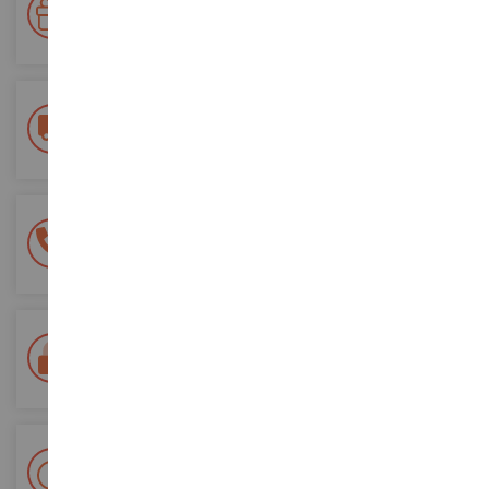
Accumulate punti per i vostri acquisti e utilizzateli per gli
ordini futuri
Consegna gratuita
a partire da un acquisto di 200 euro
Pagamento sicuro al 100%
Tutti i pagamenti sono sicuri
Consegna in 48/72 ore
Tracciata Colissimo La Poste e punti di riconsegna
+ Oltre 15.000 referenze
2.000m² in stock