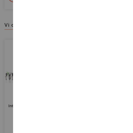
vi consigliamo
SCALA
SCALA
1/32
1/32
Interratrice JOSKIN Terraflex
Interratrice A Dischi JOSKIN
XXL 7125/19SHK2
Solodisc XXL 7125/19SDH2
UH6788
UH6791
69,90 €
69,90 €