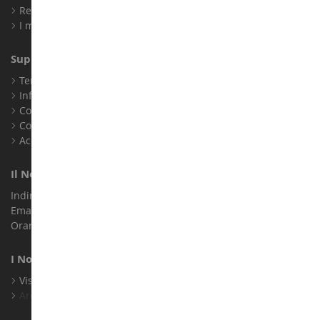
Registrati
I miei punti fedeltà
Supporto Clienti
Termini e condizioni di vendita
Informazioni legali
Contatto
Cookie
Accessibilità: non conforme
Il Nostro Negozio
Indirizzo : ZA LE Chemin, 61800 Montsecret
Email :
info@collect-world.it
Orari di apertura: Lunedì a sabato / 9:00-18:00
I Nostri Marchi
Visualizza Tutti I Nostri Marchi
Archivio