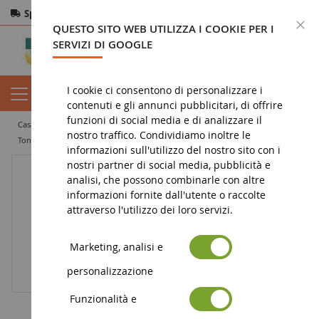
Spedizione gratuita
da 200€
Pagamento sicuro
C
QUESTO SITO WEB UTILIZZA I COOKIE PER I
Resi
entro 14 giorni
SERVIZI DI GOOGLE
I cookie ci consentono di personalizzare i
contenuti e gli annunci pubblicitari, di offrire
funzioni di social media e di analizzare il
casa
miniatura agricola
attrezzature agricole
fertilizzazione
nostro traffico. Condividiamo inoltre le
Ton JOSKIN Modulo 11000
informazioni sull'utilizzo del nostro sito con i
nostri partner di social media, pubblicità e
analisi, che possono combinarle con altre
informazioni fornite dall'utente o raccolte
attraverso l'utilizzo dei loro servizi.
Marketing, analisi e
personalizzazione
Funzionalità e