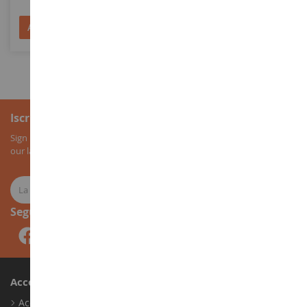
Aggiungi al Carrello
Aggiungi al Carrello
Iscrizione alla newsletter
Sign up for our newsletter to receive all our special offers, as well as
our latest news about agricultural miniatures.
Seguici
Account
Accedi