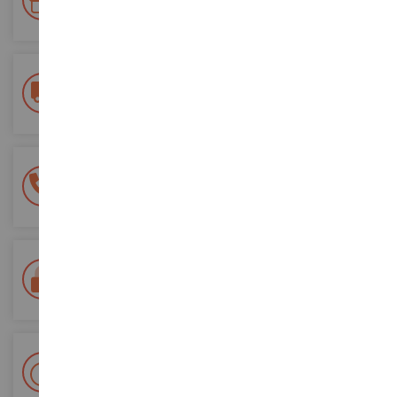
ordini futuri
Consegna gratuita
a partire da un acquisto di 200 euro
Pagamento sicuro al 100%
Tutti i pagamenti sono sicuri
Consegna in 48/72 ore
Tracciata Colissimo La Poste e punti di riconsegna
+ Oltre 15.000 referenze
2.000m² in stock