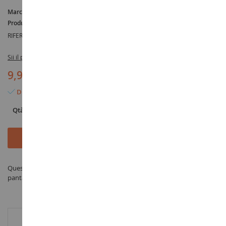
Marca :
AUCUNE
Produttore :
BRUDER
RIFERIMENTO :
BRU60007
Sii il primo a recensire questo prodotto
9,90 €
Disponibile
Qtà
Aggiungi al Carrello
Questo personaggio maschile indossa una camicia arancione e dei
pantaloni marroni. Vi permetterà di dare vita ai vostri diorami.
INFORMAZIONI AGGIUNTIVE