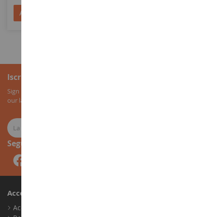
Aggiungi al Carrello
Aggiungi al Carrello
Iscrizione alla newsletter
Sign up for our newsletter to receive all our special offers, as well as
our latest news about agricultural miniatures.
Seguici
Account
Accedi