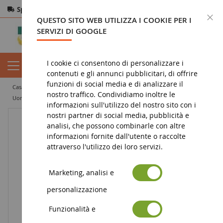
Spedizione gratuita
da 200€
Pagamento sicuro
C
QUESTO SITO WEB UTILIZZA I COOKIE PER I
Resi
entro 14 giorni
SERVIZI DI GOOGLE
I cookie ci consentono di personalizzare i
contenuti e gli annunci pubblicitari, di offrire
funzioni di social media e di analizzare il
casa
diorama
personaggi
nostro traffico. Condividiamo inoltre le
Uomo marrone con pantaloni marroni Scala: 1/16
informazioni sull'utilizzo del nostro sito con i
nostri partner di social media, pubblicità e
analisi, che possono combinarle con altre
informazioni fornite dall'utente o raccolte
attraverso l'utilizzo dei loro servizi.
Marketing, analisi e
personalizzazione
Funzionalità e