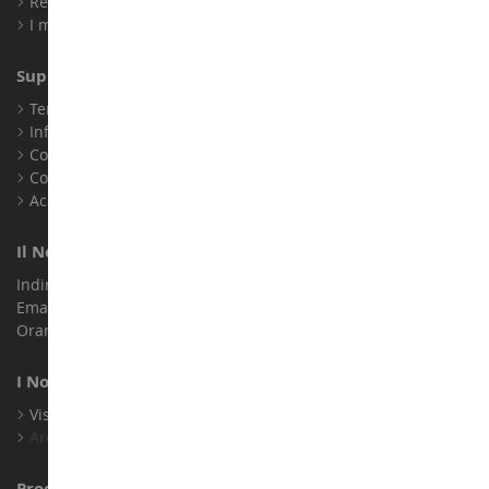
Registrati
I miei punti fedeltà
Supporto Clienti
Termini e condizioni di vendita
Informazioni legali
Contatto
Cookie
Accessibilità: non conforme
Il Nostro Negozio
Indirizzo : ZA LE Chemin, 61800 Montsecret
Email :
info@collect-world.it
Orari di apertura: Lunedì a sabato / 9:00-18:00
I Nostri Marchi
Visualizza Tutti I Nostri Marchi
Archivio
Produttori