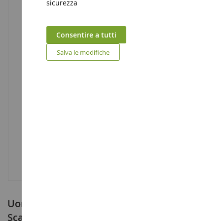
sicurezza
Consentire a tutti
Salva le modifiche
Uomo marrone con pantaloni marroni
Scala: 1/16