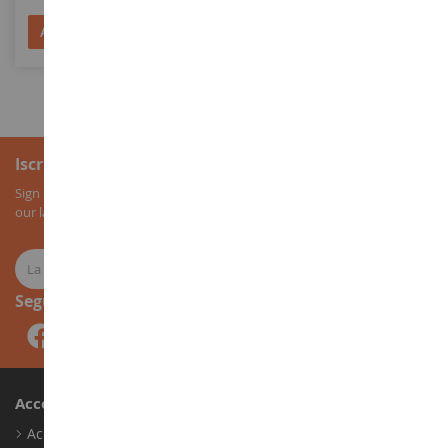
Aggiungi al Carrello
Aggiungi al Carrello
Iscrizione alla newsletter
Sign up for our newsletter to receive all our special offers, as well as
our latest news about agricultural miniatures.
Seguici
Account
Accedi