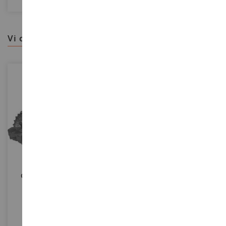
vi consigliamo
SCALA
1/16
SCALA
CASE IH OPTUM 300 CVX
Simulatore Agricolo 2013 PC -
Scala: 1/16
Estensione Ufficiale
BRU3190
SIM2013EXT1
42,90 €
29,90 €