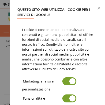
Spedizione gratuita
da 200€
Pagamento sicuro
C
QUESTO SITO WEB UTILIZZA I COOKIE PER I
Resi
entro 14 giorni
SERVIZI DI GOOGLE
I cookie ci consentono di personalizzare i
contenuti e gli annunci pubblicitari, di offrire
funzioni di social media e di analizzare il
casa
miniatura agricola
miniature agricole d'epoca
trattore d'epoca
nostro traffico. Condividiamo inoltre le
VENDEUVRE BL30 (1960)
informazioni sull'utilizzo del nostro sito con i
nostri partner di social media, pubblicità e
analisi, che possono combinarle con altre
informazioni fornite dall'utente o raccolte
attraverso l'utilizzo dei loro servizi.
Marketing, analisi e
personalizzazione
Funzionalità e