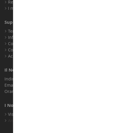
Registrati
I miei punti fedeltà
Supporto Clienti
Termini e condizioni di vendita
Informazioni legali
Contatto
Cookie
Accessibilità: non conforme
Il Nostro Negozio
Indirizzo : ZA LE Chemin, 61800 Montsecret
Email :
info@collect-world.it
Orari di apertura: Lunedì a sabato / 9:00-18:00
I Nostri Marchi
Visualizza Tutti I Nostri Marchi
Archivio