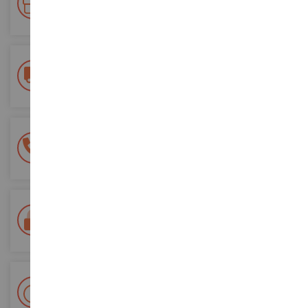
Accumulate punti per i vostri acquisti e utilizzateli per gli
ordini futuri
Consegna gratuita
a partire da un acquisto di 200 euro
Pagamento sicuro al 100%
Tutti i pagamenti sono sicuri
Consegna in 48/72 ore
Tracciata Colissimo La Poste e punti di riconsegna
+ Oltre 15.000 referenze
2.000m² in stock