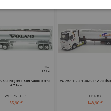
SCALA
1/32
 4x2 (Argento) Con Autocisterna
VOLVO FH Aero 4x2 Con Autocist
A 2 Assi
WEL32692GRIS
ELI118833
55,90 €
148,90 €