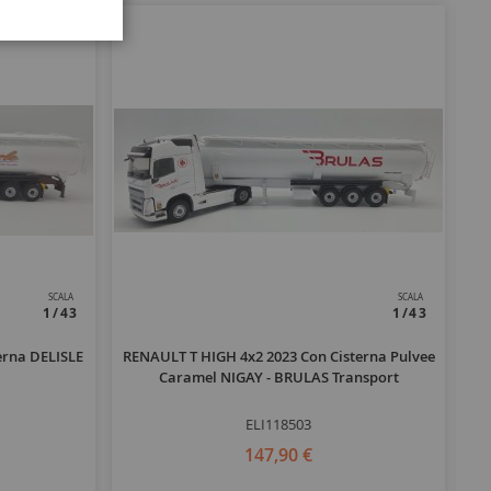
SCALA
SCALA
1/43
1/43
erna DELISLE
RENAULT T HIGH 4x2 2023 Con Cisterna Pulvee
V
Caramel NIGAY - BRULAS Transport
ELI118503
147,90 €