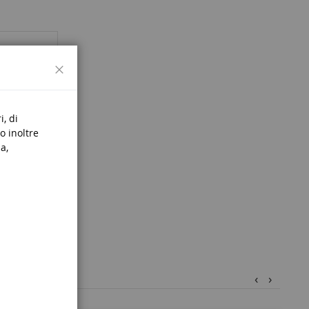
Chiudi
i, di
o inoltre
a,
‹
›