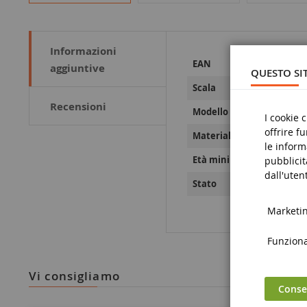
Informazioni
Maggiori
36637400362
EAN
aggiuntive
Informazioni
QUESTO SIT
1/50
Scala
Recensioni
FH02
Modello
I cookie 
offrire f
Metallo
Materiale
le inform
14 anni e olt
Età minima
pubblicit
dall'utent
Nove
Stato
Marketing
Funzional
vi consigliamo
Consen