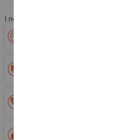
I nostri vantaggi per i clienti
Premiate la vostra fedeltà!
Accumulate punti per i vostri acquisti e utilizzateli per gli
ordini futuri
Consegna gratuita
a partire da un acquisto di 200 euro
Pagamento sicuro al 100%
Tutti i pagamenti sono sicuri
Consegna in 48/72 ore
Tracciata Colissimo La Poste e punti di riconsegna