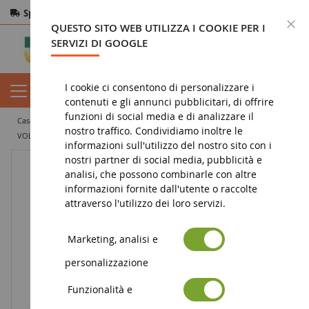
Spedizione gratuita
da 200€
Pagamento sicuro
C
QUESTO SITO WEB UTILIZZA I COOKIE PER I
Resi
entro 14 giorni
SERVIZI DI GOOGLE
I cookie ci consentono di personalizzare i
contenuti e gli annunci pubblicitari, di offrire
funzioni di social media e di analizzare il
casa
miniatura di lavori pubblici
camion in miniatura
solo
nostro traffico. Condividiamo inoltre le
VOLVO FH4 Globetrotter 6x2 CLAUS MADSEN
informazioni sull'utilizzo del nostro sito con i
nostri partner di social media, pubblicità e
analisi, che possono combinarle con altre
informazioni fornite dall'utente o raccolte
attraverso l'utilizzo dei loro servizi.
Marketing, analisi e
personalizzazione
Funzionalità e