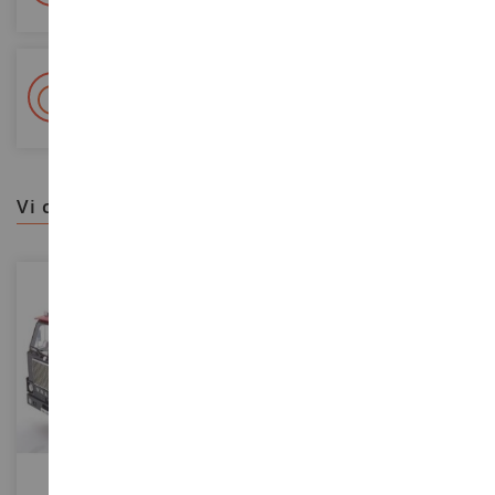
+ Oltre 15.000 referenze
2.000m² in stock
vi consigliamo
SCALA
SCALA
1/18
1/50