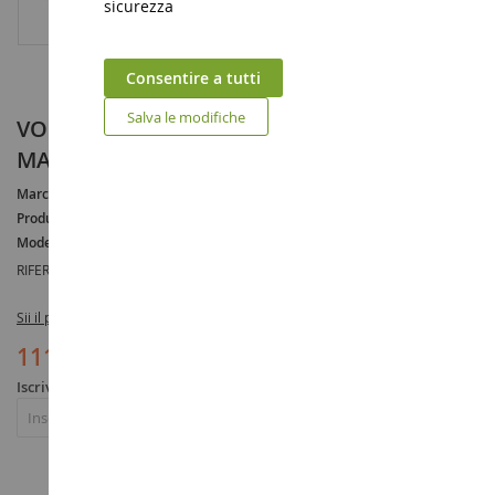
sicurezza
Consentire a tutti
Salva le modifiche
VOLVO FH4 Globetrotter 6x2 CLAUS
MADSEN
Marca :
VOLVO
Produttore :
WSI
Modello :
FH4
RIFERIMENTO :
WSI01-2740
Sii il primo a recensire questo prodotto
111,90 €
Iscriviti per essere avvisato dell'esaurimento scorte
Iscriviti