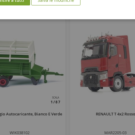
tire a tutti
Salva le modifiche
SCALA
1/87
gio Autocaricante, Bianco E Verde
RENAULT T 4x2 Ross
WIK038102
MAR2205-03