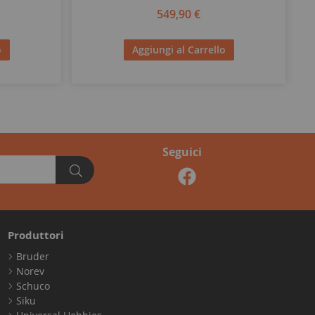
549,90 €
o
Aggiungi al Carrello
Seguici
Produttori
Bruder
Norev
Schuco
Siku