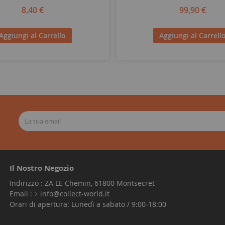
8,40 €
99,90 €
Aggiungi al Carrello
Aggiungi al Carrell
Il Nostro Negozio
Indirizzo : ZA LE Chemin, 61800 Montsecret
Email :
info@collect-world.it
Orari di apertura: Lunedì a sabato / 9:00-18:00