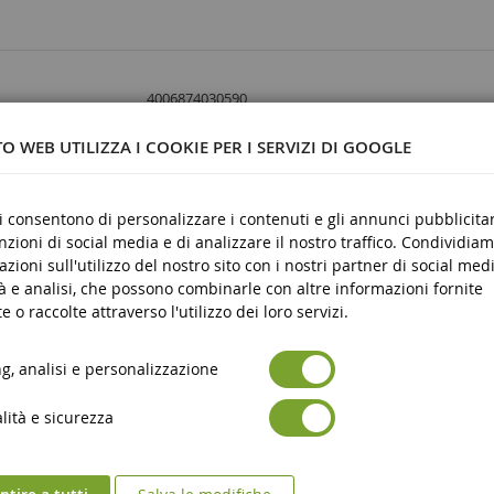
4006874030590
1/32
O WEB UTILIZZA I COOKIE PER I SERVIZI DI GOOGLE
Metallo e plastica
3 anni e oltre
ci consentono di personalizzare i contenuti e gli annunci pubblicitar
unzioni di social media e di analizzare il nostro traffico. Condividiam
Nove
azioni sull'utilizzo del nostro sito con i nostri partner di social medi
à e analisi, che possono combinarle con altre informazioni fornite
Avertissement : ne convient pas aux enfants de moin
zza dei prodotti
e o raccolte attraverso l'utilizzo dei loro servizi.
ans.
Marquage CE
urezza dei prodotti
, analisi e personalizzazione
ità e sicurezza