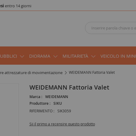
si
entro 14 giorni
PUBBLICI
DIORAMA
MILITARIETÀ
VEICOLO IN MIN
ltre attrezzature di movimentazione
WEIDEMANN Fattoria Valet
WEIDEMANN Fattoria Valet
Marca :
WEIDEMANN
Produttore :
SIKU
RIFERIMENTO :
SIK3059
Sii il primo a recensire questo prodotto