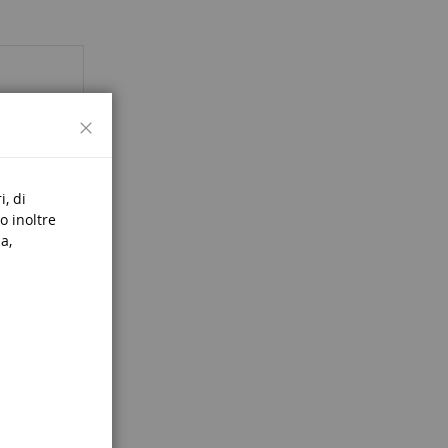
Chiudi
i, di
o inoltre
a,
s de 3