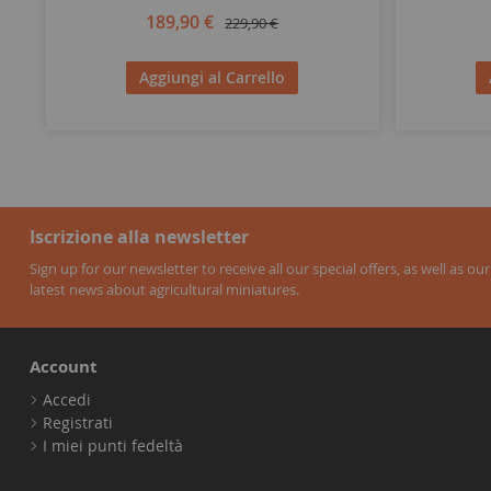
189,90 €
229,90 €
Aggiungi al Carrello
Iscrizione alla newsletter
Sign up for our newsletter to receive all our special offers, as well as our
latest news about agricultural miniatures.
Account
Accedi
Registrati
I miei punti fedeltà