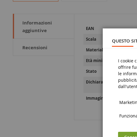
Informazioni
Maggiori
EAN
aggiuntive
Informazioni
Scala
QUESTO SIT
Recensioni
Materiale
I cookie 
Età minima
offrire f
Stato
le inform
pubblicit
Dichiarazioni sulla sicure
dall'utent
Immagini relative alla sic
Marketing
Funzional