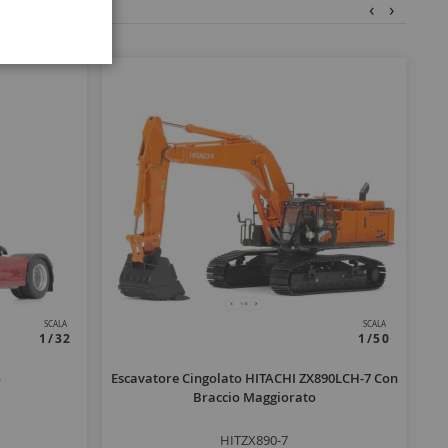
‹
›
SCALA
SCALA
1/32
1/50
o
Escavatore Cingolato HITACHI ZX890LCH-7 Con
Braccio Maggiorato
HITZX890-7