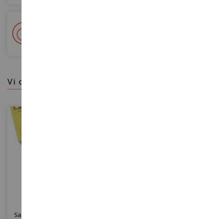
+ Oltre 15.000 referenze
2.000m² in stock
vi consigliamo
SCALA
SCALA
Sacchetto Di Erbe Selvatiche
Sacchetto 75 G Di Erba