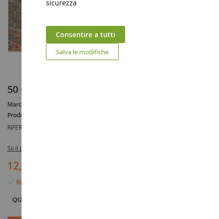
sicurezza
Consentire a tutti
Salva le modifiche
50 Cespi di erba primaverile 10 mm
Marca :
AUCUNE
Produttore :
HEKI
RIFERIMENTO :
HEK1806
Sii il primo a recensire questo prodotto
12,90 €
Rimangono solo 2 articoli
Qtà