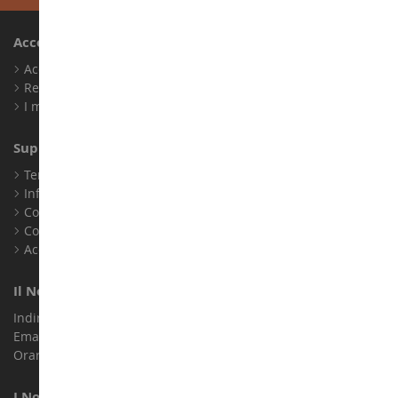
Account
Accedi
Registrati
I miei punti fedeltà
Supporto Clienti
Termini e condizioni di vendita
Informazioni legali
Contatto
Cookie
Accessibilità: non conforme
Il Nostro Negozio
Indirizzo : ZA LE Chemin, 61800 Montsecret
Email :
info@collect-world.it
Orari di apertura: Lunedì a sabato / 9:00-18:00
I Nostri Marchi