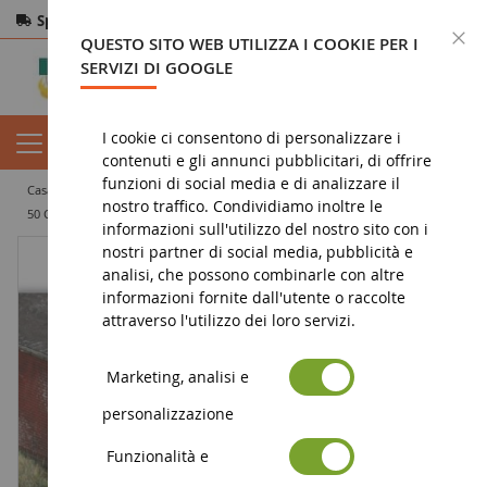
Spedizione gratuita
da 200€
Pagamento sicuro
C
QUESTO SITO WEB UTILIZZA I COOKIE PER I
Resi
entro 14 giorni
SERVIZI DI GOOGLE
I cookie ci consentono di personalizzare i
contenuti e gli annunci pubblicitari, di offrire
funzioni di social media e di analizzare il
casa
diorama
vegetazione
floccaggio
nostro traffico. Condividiamo inoltre le
50 Cespi di erba primaverile 10 mm
informazioni sull'utilizzo del nostro sito con i
nostri partner di social media, pubblicità e
analisi, che possono combinarle con altre
informazioni fornite dall'utente o raccolte
attraverso l'utilizzo dei loro servizi.
Marketing, analisi e
personalizzazione
Funzionalità e