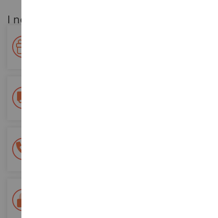
I nostri vantaggi per i clienti
Premiate la vostra fedeltà!
Accumulate punti per i vostri acquisti e utilizzateli per gli
ordini futuri
Consegna gratuita
a partire da un acquisto di 200 euro
Pagamento sicuro al 100%
Tutti i pagamenti sono sicuri
Consegna in 48/72 ore
Tracciata Colissimo La Poste e punti di riconsegna