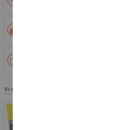
Tutti i pagamenti sono sicuri
Consegna in 48/72 ore
Tracciata Colissimo La Poste e punti di riconsegna
+ Oltre 15.000 referenze
2.000m² in stock
vi consigliamo