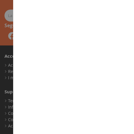
Seguici
Account
Accedi
Registrati
I miei punti fedeltà
Supporto Clienti
Termini e condizioni di vendita
Informazioni legali
Contatto
Cookie
Accessibilità: non conforme