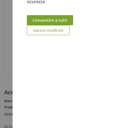
sicurezza
Consentire a tutti
Salva le modifiche
Acero sicomoro 35 cm
Marca :
AUCUNE
Produttore :
HEKI
RIFERIMENTO :
HEK1943
Sii il primo a recensire questo prodotto