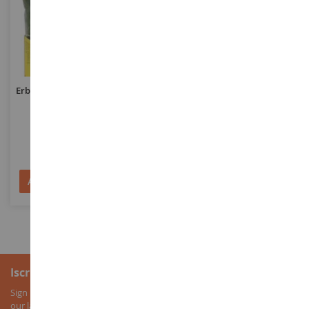
SCALA
SCALA
Erbe Floccanti XL 12mm Verde
Tappeto Erboso Verde Medio
Scuro 40gr
28 X 14 Cm
NOC07116
HEK1591
8,90 €
13,90 €
Aggiungi al Carrello
Aggiungi al Carrello
Iscrizione alla newsletter
Sign up for our newsletter to receive all our special offers, as well as
our latest news about agricultural miniatures.