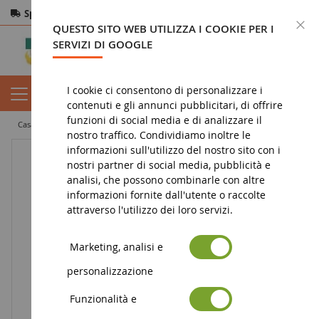
Spedizione gratuita
da 200€
Pagamento sicuro
C
QUESTO SITO WEB UTILIZZA I COOKIE PER I
Resi
entro 14 giorni
SERVIZI DI GOOGLE
I cookie ci consentono di personalizzare i
contenuti e gli annunci pubblicitari, di offrire
funzioni di social media e di analizzare il
casa
diorama
vegetazione
alberi
Acero sicomoro 35 cm
nostro traffico. Condividiamo inoltre le
informazioni sull'utilizzo del nostro sito con i
nostri partner di social media, pubblicità e
analisi, che possono combinarle con altre
informazioni fornite dall'utente o raccolte
attraverso l'utilizzo dei loro servizi.
Marketing, analisi e
personalizzazione
Funzionalità e