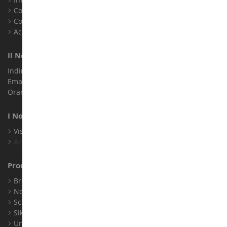
Contatto
Cookie
Accessibilità: non conforme
Il Nostro Negozio
Indirizzo : ZA LE Chemin, 61800 Montsecret
Email :
info@collect-world.it
Orari di apertura: Lunedì a sabato / 9:00-18:00
I Nostri Marchi
Visualizza Tutti I Nostri Marchi
Archivio
Produttori
Bruder
Norev
Schuco
Siku
Universal Hobbies