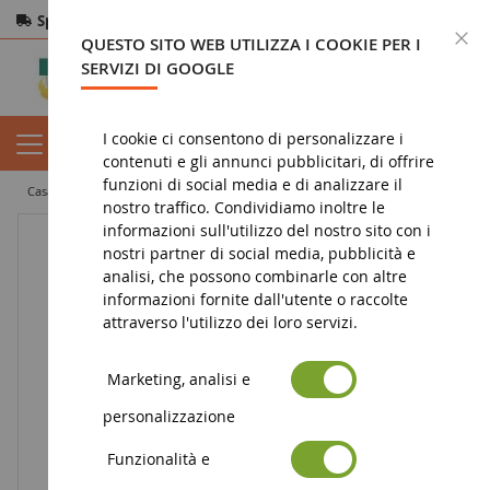
Spedizione gratuita
da 200€
Pagamento sicuro
C
QUESTO SITO WEB UTILIZZA I COOKIE PER I
Resi
entro 14 giorni
SERVIZI DI GOOGLE
I cookie ci consentono di personalizzare i
contenuti e gli annunci pubblicitari, di offrire
funzioni di social media e di analizzare il
casa
diorama
vegetazione
alberi
Altezza albero fiorito 30 cm
nostro traffico. Condividiamo inoltre le
informazioni sull'utilizzo del nostro sito con i
nostri partner di social media, pubblicità e
analisi, che possono combinarle con altre
informazioni fornite dall'utente o raccolte
attraverso l'utilizzo dei loro servizi.
Marketing, analisi e
personalizzazione
Funzionalità e