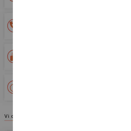
Pagamento sicuro al 100%
Tutti i pagamenti sono sicuri
Consegna in 48/72 ore
Tracciata Colissimo La Poste e punti di riconsegna
+ Oltre 15.000 referenze
2.000m² in stock
vi consigliamo