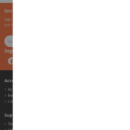
Iscrizione alla newsletter
Sign up for our newsletter to receive all our special offers, as well as
our latest news about agricultural miniatures.
Seguici
Account
Accedi
Registrati
I miei punti fedeltà
Supporto Clienti
Termini e condizioni di vendita
Informazioni legali