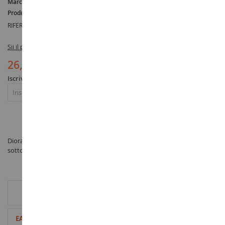
Marca :
AUCUNE
Produttore :
NOCH
RIFERIMENTO :
NOC68022
Sii il primo a recensire questo prodotto
26,90 €
Iscriviti per essere avvisato dell'esaurimento scorte
Iscriviti
Diorama Altezza albero fiorito 30 cm in scala 1/32 prodotto da NOCH
sotto il riferimento NOC68022 nella categoria Vegetazione
INFORMAZIONI AGGIUNTIVE
Maggiori
4007246680221