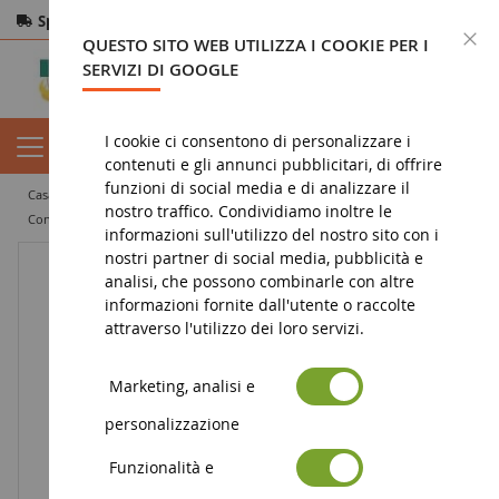
Spedizione gratuita
da 200€
Pagamento sicuro
C
QUESTO SITO WEB UTILIZZA I COOKIE PER I
Resi
entro 14 giorni
SERVIZI DI GOOGLE
I cookie ci consentono di personalizzare i
contenuti e gli annunci pubblicitari, di offrire
funzioni di social media e di analizzare il
casa
diorama
vegetazione
erba
nostro traffico. Condividiamo inoltre le
Confezione da 10 strisce di erba primaverile 10 cm
informazioni sull'utilizzo del nostro sito con i
nostri partner di social media, pubblicità e
analisi, che possono combinarle con altre
informazioni fornite dall'utente o raccolte
attraverso l'utilizzo dei loro servizi.
Marketing, analisi e
personalizzazione
Funzionalità e