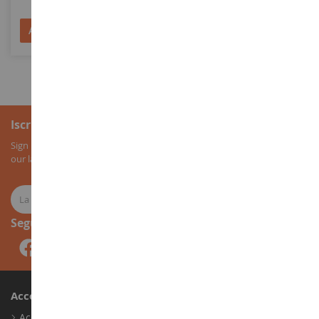
22,90 €
20,90 €
Aggiungi al Carrello
Aggiungi al Carrello
Iscrizione alla newsletter
Sign up for our newsletter to receive all our special offers, as well as
our latest news about agricultural miniatures.
Seguici
Account
Accedi