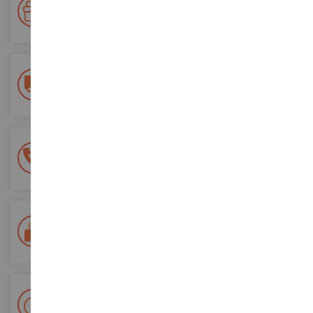
Accumulate punti per i vostri acquisti e utilizzateli per gli
ordini futuri
Consegna gratuita
a partire da un acquisto di 200 euro
Pagamento sicuro al 100%
Tutti i pagamenti sono sicuri
Consegna in 48/72 ore
Tracciata Colissimo La Poste e punti di riconsegna
+ Oltre 15.000 referenze
2.000m² in stock