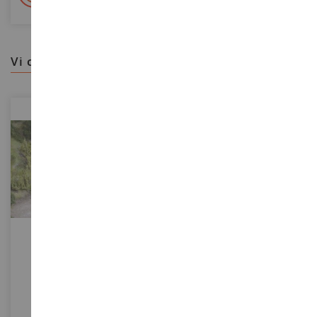
vi consigliamo
SCALA
SCALA
36 Viti - 2,5 Cm
Mimose 13 Cm
HEK19136
HEK1772