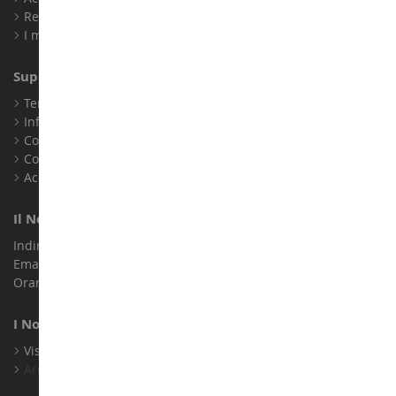
Registrati
I miei punti fedeltà
Supporto Clienti
Termini e condizioni di vendita
Informazioni legali
Contatto
Cookie
Accessibilità: non conforme
Il Nostro Negozio
Indirizzo : ZA LE Chemin, 61800 Montsecret
Email :
info@collect-world.it
Orari di apertura: Lunedì a sabato / 9:00-18:00
I Nostri Marchi
Visualizza Tutti I Nostri Marchi
Archivio