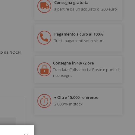
Consegna gratuita
a partire da un acquisto di 200 euro
Pagamento sicuro al 100%
Tutti i pagamenti sono sicuri
tto da NOCH
Consegna in 48/72 ore
Tracciata Colissimo La Poste e punti di
riconsegna
+ Oltre 15.000 referenze
2.000m² in stock
Chiudi