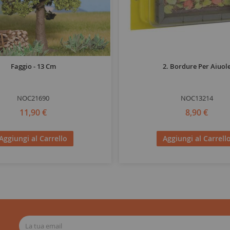
SCALA
Faggio - 13 Cm
2. Bordure Per Aiuol
NOC21690
NOC13214
11,90 €
8,90 €
Aggiungi al Carrello
Aggiungi al Carrell