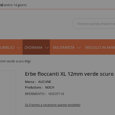
si
entro 14 giorni
PUBBLICI
DIORAMA
MILITARIETÀ
VEICOLO IN MIN
12mm verde scuro 40gr
Erbe floccanti XL 12mm verde scuro
Marca :
AUCUNE
Produttore :
NOCH
RIFERIMENTO :
NOC07116
Sii il primo a recensire questo prodotto