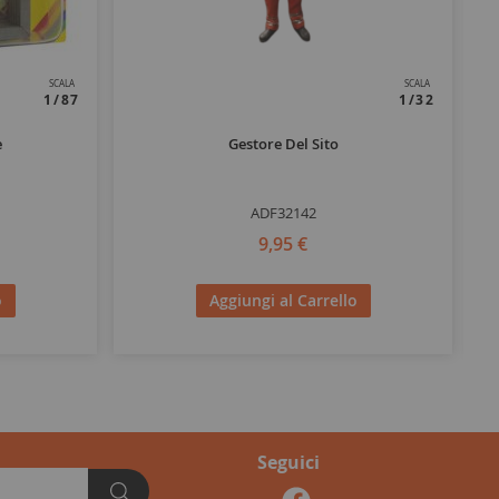
SCALA
SCALA
1/87
1/32
e
Gestore Del Sito
ADF32142
9,95 €
o
Aggiungi al Carrello
Seguici