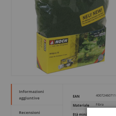
Informazioni
Maggiori
40072460711
EAN
aggiuntive
Informazioni
Fibra
Materiale
Recensioni
14 anni e olt
Età minima