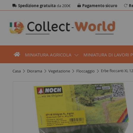
Spedizione gratuita
da 200€
Pagamento sicuro
Re
MINIATURA AGRICOLA
MINIATURA DI LAVORI 
casa
diorama
vegetazione
floccaggio
Erbe floccanti XL 