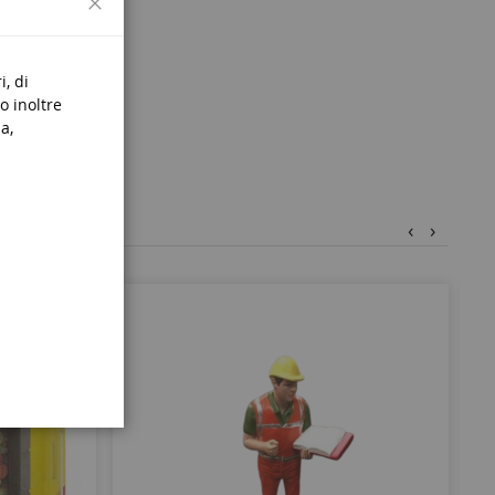
i, di
o inoltre
a,
‹
›