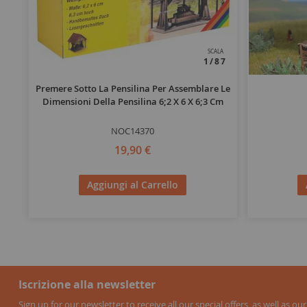
SCALA
1/87
Premere Sotto La Pensilina Per Assemblare Le
Dimensioni Della Pensilina 6;2 X 6 X 6;3 Cm
NOC14370
19,90 €
Aggiungi al Carrello
Iscrizione alla newsletter
Sign up for our newsletter to receive all our special offers, as well as our