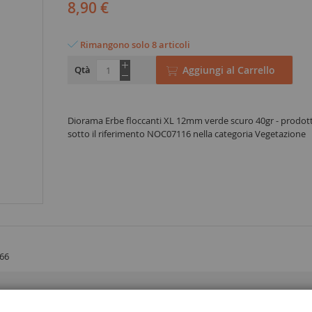
8,90 €
Rimangono solo 8 articoli
Qtà
Aggiungi al Carrello
Diorama Erbe floccanti XL 12mm verde scuro 40gr - prodo
sotto il riferimento NOC07116 nella categoria Vegetazione
66
re