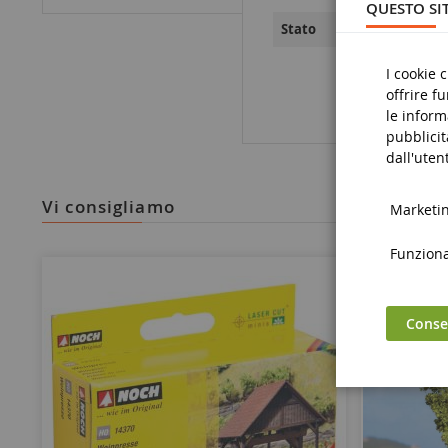
QUESTO SIT
Nove
Stato
I cookie 
offrire f
le inform
pubblicit
dall'utent
vi consigliamo
Marketing
Funzional
Consen