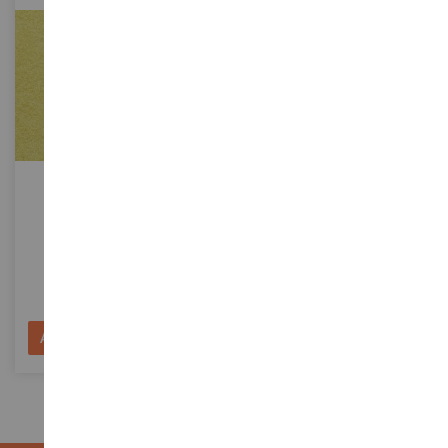
SCALA
SCALA
Erbe Selvatiche; Giallo
Realizzazione Di Acqua
Dorato - 50 G - 6mm
Artificiale Gocce D'acque
Trasparenti
NOC07083
NOC60855
8,90 €
19,90 €
Aggiungi al Carrello
Aggiungi al Carrello