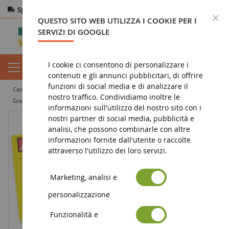
Spedizione gratuita
da 200€
Pagamento sicuro
C
QUESTO SITO WEB UTILIZZA I COOKIE PER I
Resi
entro 14 giorni
SERVIZI DI GOOGLE
I cookie ci consentono di personalizzare i
contenuti e gli annunci pubblicitari, di offrire
funzioni di social media e di analizzare il
casa
diorama
vegetazione
floccaggio
nostro traffico. Condividiamo inoltre le
Graminacee floccanti XL verde chiaro 12mm
informazioni sull'utilizzo del nostro sito con i
nostri partner di social media, pubblicità e
analisi, che possono combinarle con altre
informazioni fornite dall'utente o raccolte
attraverso l'utilizzo dei loro servizi.
Marketing, analisi e
personalizzazione
Funzionalità e