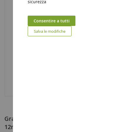
sicurezza
Consentire a tutti
Salva le modifiche
Graminacee floccanti XL verde chiaro
12mm