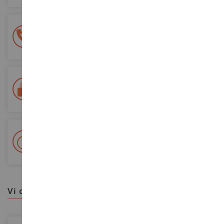
Pagamento sicuro al 100%
Tutti i pagamenti sono sicuri
Consegna in 48/72 ore
Tracciata Colissimo La Poste e punti di riconsegna
+ Oltre 15.000 referenze
2.000m² in stock
vi consigliamo