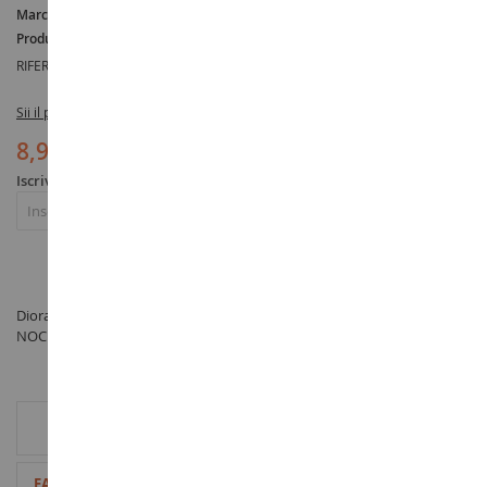
Marca :
AUCUNE
Produttore :
NOCH
RIFERIMENTO :
NOC07112
Sii il primo a recensire questo prodotto
8,90 €
Iscriviti per essere avvisato dell'esaurimento scorte
Iscriviti
Diorama Graminacee floccanti XL verde chiaro 12mm - prodotto da
NOCH sotto il riferimento NOC07112 nella categoria Vegetazione
INFORMAZIONI AGGIUNTIVE
Maggiori
4007246071128