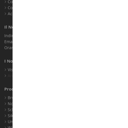
Contatto
Cookie
Accessibilità: non conforme
Il Nostro Negozio
Indirizzo : ZA LE Chemin, 61800 Montsecret
Email :
info@collect-world.it
Orari di apertura: Lunedì a sabato / 9:00-18:00
I Nostri Marchi
Visualizza Tutti I Nostri Marchi
Archivio
Produttori
Bruder
Norev
Schuco
Siku
Universal Hobbies
Wiking