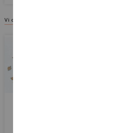
vi consigliamo
SCALA
SCALA
Foglie Di Tiglio Gialle In
Lotto Di 50 Alberi Di Altezza
Miniatura Da 4 Mm Per
Da 5 A 14 Cm
Diorama
PLS227
NOC26821
6,90 €
42,90 €