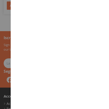
Aggiungi al Carrello
Aggiungi al Carrello
Iscrizione alla newsletter
Sign up for our newsletter to receive all our special offers, as well as
our latest news about agricultural miniatures.
Seguici
Account
Accedi
Registrati