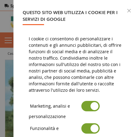
Spedizione gratuita
da 200€
Pagamento sicuro
C
QUESTO SITO WEB UTILIZZA I COOKIE PER I
Resi
entro 14 giorni
SERVIZI DI GOOGLE
I cookie ci consentono di personalizzare i
contenuti e gli annunci pubblicitari, di offrire
funzioni di social media e di analizzare il
casa
diorama
vegetazione
alberi
Set di 4 alberi a foglia 18 cm
nostro traffico. Condividiamo inoltre le
informazioni sull'utilizzo del nostro sito con i
nostri partner di social media, pubblicità e
analisi, che possono combinarle con altre
informazioni fornite dall'utente o raccolte
attraverso l'utilizzo dei loro servizi.
Marketing, analisi e
personalizzazione
Funzionalità e