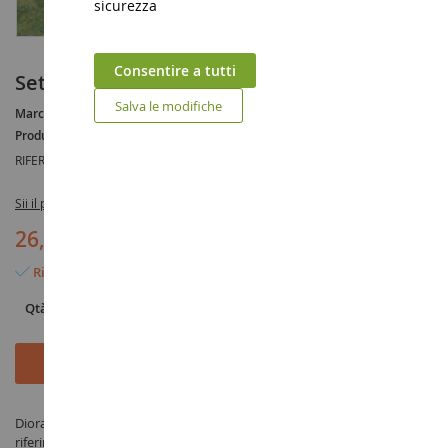
sicurezza
Consentire a tutti
Set di 4 alberi a foglia 18 cm
Salva le modifiche
Marca :
AUCUNE
Produttore :
HEKI
RIFERIMENTO :
HEK1763
Sii il primo a recensire questo prodotto
26,90 €
Rimangono solo 3 articoli
Qtà
Aggiungi al Carrello
Diorama Set di 4 alberi a foglia 18 cm - prodotto da HEKI sotto il
riferimento HEK1763 nella categoria Vegetazione