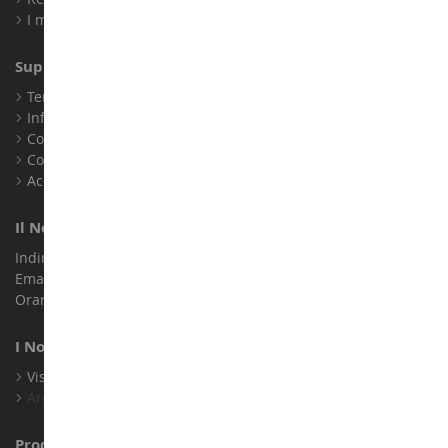
I miei punti fedeltà
Supporto Clienti
Termini e condizioni di vendita
Informazioni legali
Contatto
Cookie
Accessibilità: non conforme
Il Nostro Negozio
Indirizzo : ZA LE Chemin, 61800 Montsecret
Email :
info@collect-world.it
Orari di apertura: Lunedì a sabato / 9:00-18:00
I Nostri Marchi
Visualizza Tutti I Nostri Marchi
Archivio
Produttori