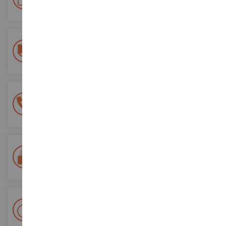
ordini futuri
Consegna gratuita
a partire da un acquisto di 200 euro
Pagamento sicuro al 100%
Tutti i pagamenti sono sicuri
Consegna in 48/72 ore
Tracciata Colissimo La Poste e punti di riconsegna
+ Oltre 15.000 referenze
2.000m² in stock