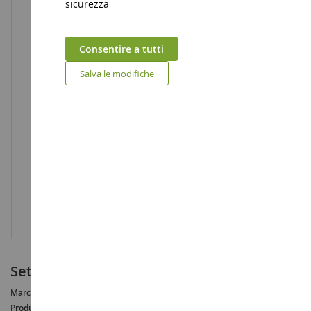
sicurezza
Consentire a tutti
Salva le modifiche
Set di foglie autunnali
Marca :
AUCUNE
Produttore :
NOCH