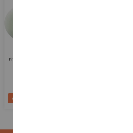
SCALA
1/87
SCALA
Pittura Acrilica Cielo Opaco
Hansel E Gretel Con La Strega
Barattolo Da 18 Ml
REV36159
NOC15804
3,90 €
12,90 €
Aggiungi al Carrello
Aggiungi al Carrello