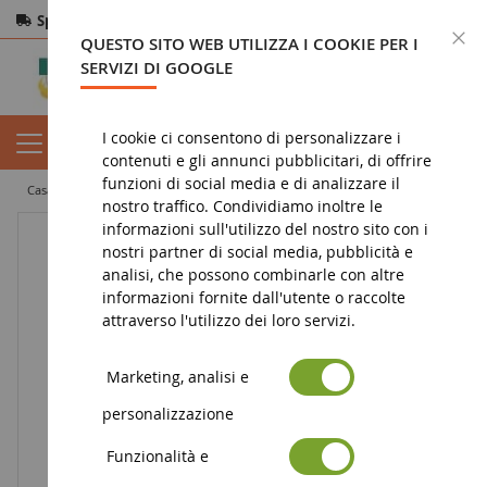
Spedizione gratuita
da 200€
Pagamento sicuro
C
QUESTO SITO WEB UTILIZZA I COOKIE PER I
Resi
entro 14 giorni
SERVIZI DI GOOGLE
I cookie ci consentono di personalizzare i
contenuti e gli annunci pubblicitari, di offrire
funzioni di social media e di analizzare il
casa
diorama
vegetazione
alberi
Set di foglie autunnali
nostro traffico. Condividiamo inoltre le
informazioni sull'utilizzo del nostro sito con i
nostri partner di social media, pubblicità e
analisi, che possono combinarle con altre
informazioni fornite dall'utente o raccolte
attraverso l'utilizzo dei loro servizi.
Marketing, analisi e
personalizzazione
Funzionalità e