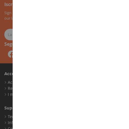
Iscrizione alla newsletter
Sign up for our newsletter to receive all our special offers, as well as
our latest news about agricultural miniatures.
Seguici
Account
Accedi
Registrati
I miei punti fedeltà
Supporto Clienti
Termini e condizioni di vendita
Informazioni legali
Contatto