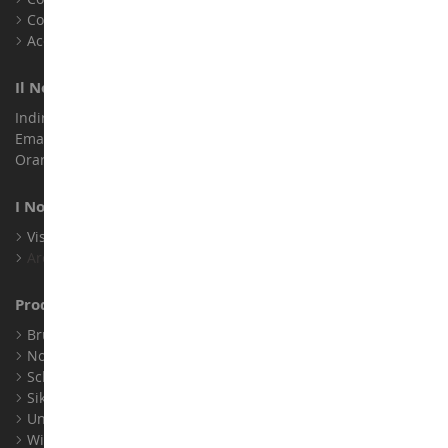
Cookie
Accessibilità: non conforme
Il Nostro Negozio
Indirizzo : ZA LE Chemin, 61800 Montsecret
Email :
info@collect-world.it
Orari di apertura: Lunedì a sabato / 9:00-18:00
I Nostri Marchi
Visualizza Tutti I Nostri Marchi
Archivio
Produttori
Bruder
Norev
Schuco
Siku
Universal Hobbies
Wiking