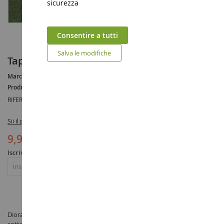
sicurezza
Consentire a tutti
Salva le modifiche
Tappetino in erba verde scuro 120x60cm
Marca :
AUCUNE
Produttore :
NOCH
RIFERIMENTO :
NOC00230
Sii il primo a recensire questo prodotto
9,90 €
Iscriviti per essere avvisato dell'esaurimento scorte
Iscriviti
Diorama Tappetino in erba verde scuro 120x60cm - prodotto da NOCH