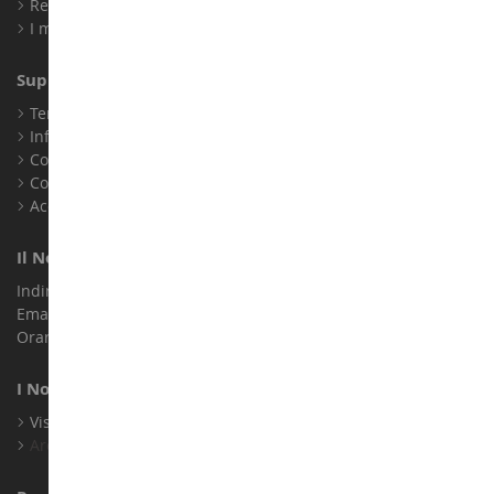
Registrati
I miei punti fedeltà
Supporto Clienti
Termini e condizioni di vendita
Informazioni legali
Contatto
Cookie
Accessibilità: non conforme
Il Nostro Negozio
Indirizzo : ZA LE Chemin, 61800 Montsecret
Email :
info@collect-world.it
Orari di apertura: Lunedì a sabato / 9:00-18:00
I Nostri Marchi
Visualizza Tutti I Nostri Marchi
Archivio