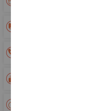
Accumulate punti per i vostri acquisti e utilizzateli per gli
ordini futuri
Consegna gratuita
a partire da un acquisto di 200 euro
Pagamento sicuro al 100%
Tutti i pagamenti sono sicuri
Consegna in 48/72 ore
Tracciata Colissimo La Poste e punti di riconsegna
+ Oltre 15.000 referenze
2.000m² in stock