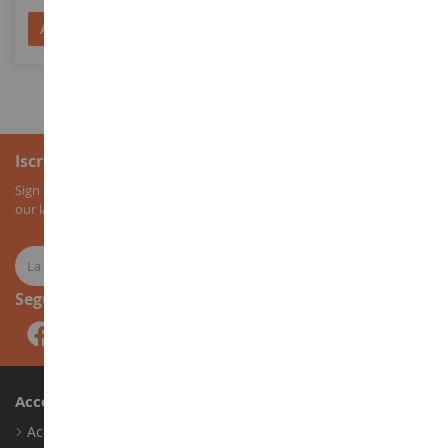
Aggiungi al Carrello
Aggiungi al Carrello
Iscrizione alla newsletter
Sign up for our newsletter to receive all our special offers, as well as
our latest news about agricultural miniatures.
Seguici
Account
Accedi