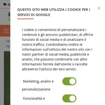
Spedizione gratuita
da 200€
Pagamento sicuro
C
QUESTO SITO WEB UTILIZZA I COOKIE PER I
Resi
entro 14 giorni
SERVIZI DI GOOGLE
I cookie ci consentono di personalizzare i
contenuti e gli annunci pubblicitari, di offrire
funzioni di social media e di analizzare il
casa
diorama
vegetazione
tappeti
nostro traffico. Condividiamo inoltre le
Tappetino in erba verde scuro 120x60cm
informazioni sull'utilizzo del nostro sito con i
nostri partner di social media, pubblicità e
analisi, che possono combinarle con altre
informazioni fornite dall'utente o raccolte
attraverso l'utilizzo dei loro servizi.
Marketing, analisi e
personalizzazione
Funzionalità e