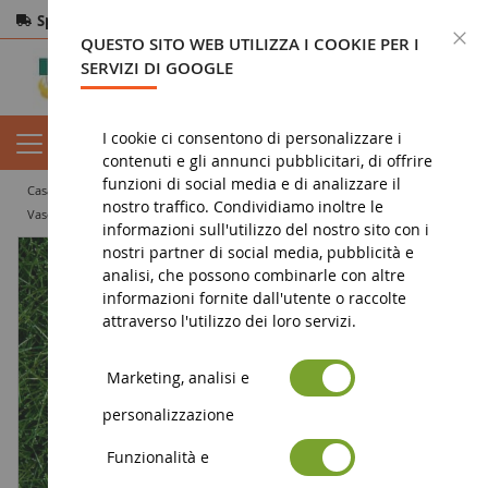
Spedizione gratuita
da 200€
Pagamento sicuro
C
QUESTO SITO WEB UTILIZZA I COOKIE PER I
Resi
entro 14 giorni
SERVIZI DI GOOGLE
I cookie ci consentono di personalizzare i
contenuti e gli annunci pubblicitari, di offrire
funzioni di social media e di analizzare il
casa
diorama
vegetazione
floccaggio
nostro traffico. Condividiamo inoltre le
Vaso di floccaggio verde scuro 6mm
informazioni sull'utilizzo del nostro sito con i
nostri partner di social media, pubblicità e
analisi, che possono combinarle con altre
informazioni fornite dall'utente o raccolte
attraverso l'utilizzo dei loro servizi.
Marketing, analisi e
personalizzazione
Funzionalità e