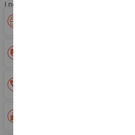
I nostri vantaggi per i clienti
Premiate la vostra fedeltà!
Accumulate punti per i vostri acquisti e utilizzateli per gli
ordini futuri
Consegna gratuita
a partire da un acquisto di 200 euro
Pagamento sicuro al 100%
Tutti i pagamenti sono sicuri
Consegna in 48/72 ore
Tracciata Colissimo La Poste e punti di riconsegna