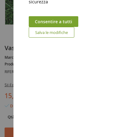
sicurezza
Consentire a tutti
Salva le modifiche
Vaso di floccaggio verde scuro 6mm
Marca :
AUCUNE
Produttore :
NOCH
RIFERIMENTO :
NOC07094
Sii il primo a recensire questo prodotto
15,90 €
Disponibile
Qtà
Aggiungi al Carrello