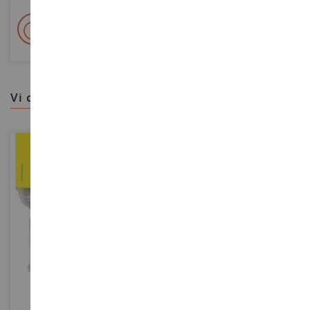
+ Oltre 15.000 referenze
2.000m² in stock
vi consigliamo
SCALA
SCALA
Sacchetto Da 250 G Di
Struttura Ad Albero - Faggio
Pietrisco Bianco
13 Cm