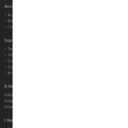
Account
Accedi
Registrati
I miei punti fedeltà
Supporto Clienti
Termini e condizioni di vendita
Informazioni legali
Contatto
Cookie
Accessibilità: non conforme
Il Nostro Negozio
Indirizzo : ZA LE Chemin, 61800 Montsecret
Email :
info@collect-world.it
Orari di apertura: Lunedì a sabato / 9:00-18:00
I Nostri Marchi